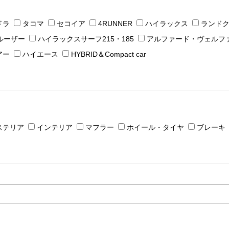
ドラ
タコマ
セコイア
4RUNNER
ハイラックス
ランド
ルーザー
ハイラックスサーフ215・185
アルファード・ヴェルフ
アー
ハイエース
HYBRID＆Compact car
ステリア
インテリア
マフラー
ホイール・タイヤ
ブレーキ