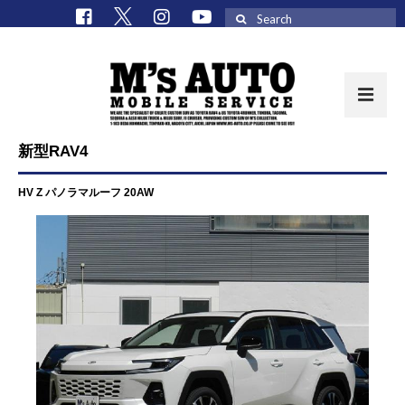
Search
for:
新型RAV4
取扱車種一覧
HV Z パノラマルーフ 20AW
在庫車 / パーツ
在庫車一覧
M’sCollectionパーツ一覧
エムズオート
M’sCollection
エムズオートとは