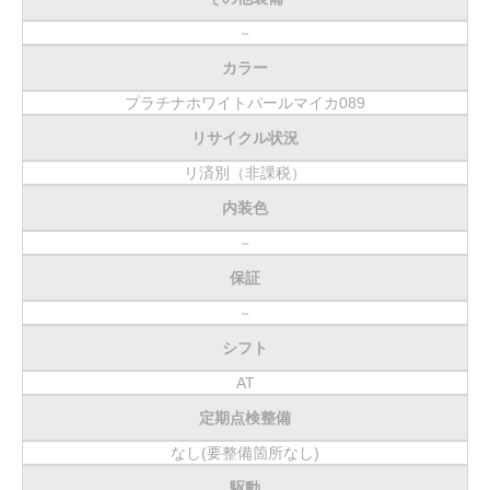
－
カラー
プラチナホワイトパールマイカ089
リサイクル状況
リ済別（非課税）
内装色
－
保証
－
シフト
AT
定期点検整備
なし(要整備箇所なし)
駆動