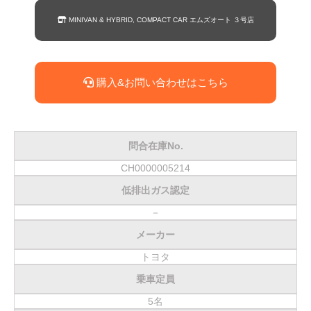
MINIVAN & HYBRID, COMPACT CAR エムズオート ３号店
購入&お問い合わせはこちら
問合在庫No.
CH0000005214
低排出ガス認定
－
メーカー
トヨタ
乗車定員
5名