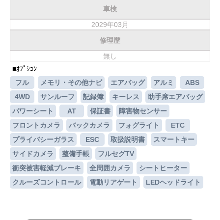
車検
お客様の声
2029年03月
お問い合わせ
修理歴
メールフォーム
無し
■ｵﾌﾟｼｮﾝ
電話はこちら
フル
メモリ・その他ナビ
エアバッグ
アルミ
ABS
4WD
サンルーフ
記録簿
キーレス
助手席エアバッグ
パワーシート
AT
保証書
障害物センサー
フロントカメラ
バックカメラ
フォグライト
ETC
プライバシーガラス
ESC
取扱説明書
スマートキー
サイドカメラ
整備手帳
フルセグTV
衝突被害軽減ブレーキ
全周囲カメラ
シートヒーター
クルーズコントロール
電動リアゲート
LEDヘッドライト