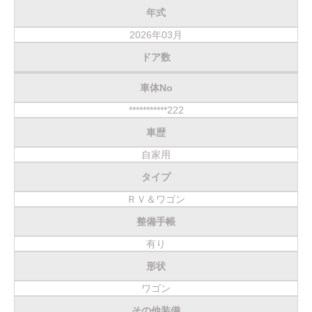
年式
2026年03月
ドア数
車体No
***********222
車歴
自家用
タイプ
ＲＶ＆ワゴン
整備手帳
有り
形状
ワゴン
その他装備