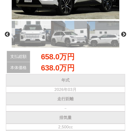
サービス・保証
買取のご案内
店舗情報
店舗情報
会社概要
658.0万円
支払総額
トップメッセージ
638.0万円
本体価格
スタッフ紹介
年式
ブログ
2026年03月
走行距離
イベント
－
ニュース
排気量
スタッフブログ
2,500cc