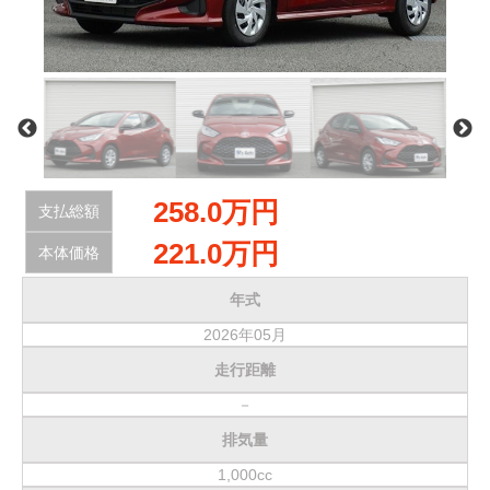
サービス・保証
買取のご案内
店舗情報
店舗情報
会社概要
258.0万円
支払総額
トップメッセージ
221.0万円
本体価格
スタッフ紹介
年式
ブログ
2026年05月
走行距離
イベント
－
ニュース
排気量
スタッフブログ
1,000cc