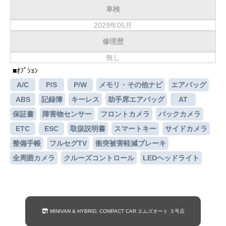
車検
お客様の声
2029年05月
お問い合わせ
修理歴
メールフォーム
無し
■ｵﾌﾟｼｮﾝ
電話はこちら
A/C
P/S
P/W
メモリ・その他ナビ
エアバッグ
ABS
記録簿
キーレス
助手席エアバッグ
AT
保証書
障害物センサー
フロントカメラ
バックカメラ
ETC
ESC
取扱説明書
スマートキー
サイドカメラ
整備手帳
フルセグTV
衝突被害軽減ブレーキ
全周囲カメラ
クルーズコントロール
LEDヘッドライト
MINIVAN & HYBRID, COMPACT CAR エムズオート ３号店