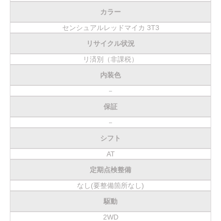
カラー
センシュアルレッドマイカ 3T3
リサイクル状況
リ済別（非課税）
内装色
－
保証
－
シフト
AT
定期点検整備
なし(要整備箇所なし)
駆動
2WD