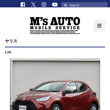
Search
for:
ヤリス
取扱車種一覧
1.0G
在庫車 / パーツ
在庫車一覧
M’sCollectionパーツ一覧
エムズオート
M’sCollection
エムズオートとは