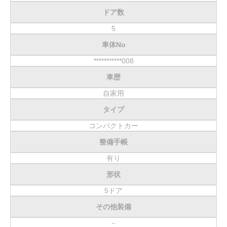
ドア数
5
車体No
***********008
車歴
自家用
タイプ
コンパクトカー
整備手帳
有り
形状
5ドア
その他装備
－