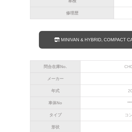
車検
修理歴
MINIVAN & HYBRID, COMPAC
問合在庫No.
CH0
メーカー
年式
2
車体No
**
タイプ
コ
形状