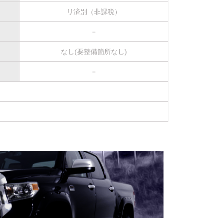
リ済別（非課税）
－
なし(要整備箇所なし)
－