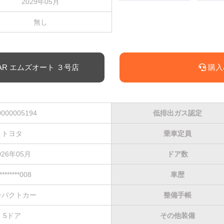
2029年05月
無し
T CAR エムズオート ３号店
購入
000005194
低排出ガス認定
トヨタ
乗車定員
026年05月
ドア数
*********008
車歴
ンパクトカー
整備手帳
5ドア
その他装備