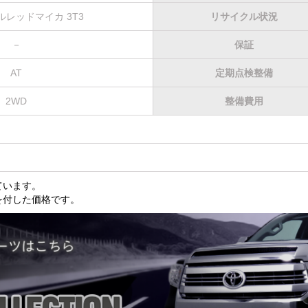
レッドマイカ 3T3
リサイクル状況
－
保証
AT
定期点検整備
2WD
整備費用
ています。
を付した価格です。