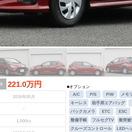
221.0万円
格
■オプション
A/C
P/S
P/W
メモ
2026年05月
キーレス
助手席エアバッグ
－
バックカメラ
ETC
ESC
整備手帳
フルセグTV
衝突被
1,000cc
クルーズコントロール
LEDヘ