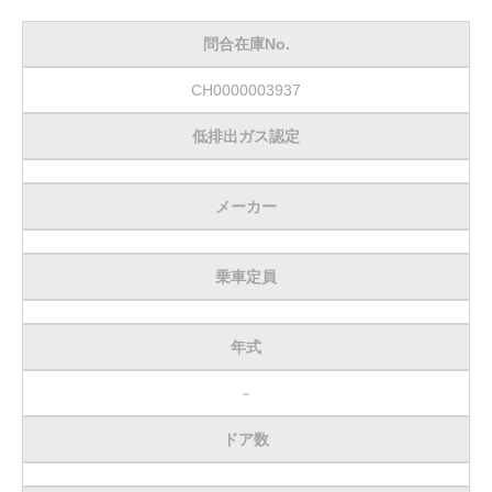
お客様の声
問合在庫No.
お問い合わせ
CH0000003937
メールフォーム
低排出ガス認定
電話はこちら
メーカー
乗車定員
年式
－
ドア数