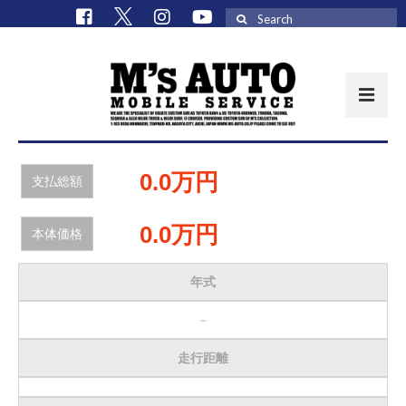
Search
for:
取扱車種一覧
0.0万円
支払総額
在庫車 / パーツ
0.0万円
本体価格
在庫車一覧
M’sCollectionパーツ一覧
年式
エムズオート
－
M’sCollection
走行距離
エムズオートとは