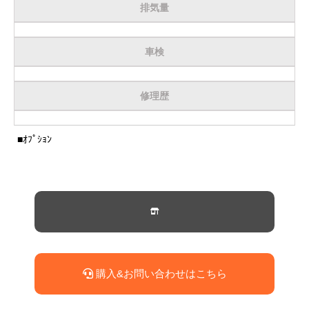
排気量
サービス・保証
買取のご案内
車検
店舗情報
修理歴
店舗情報
会社概要
■ｵﾌﾟｼｮﾝ
トップメッセージ
スタッフ紹介
ブログ
イベント
ニュース
購入&お問い合わせはこちら
スタッフブログ