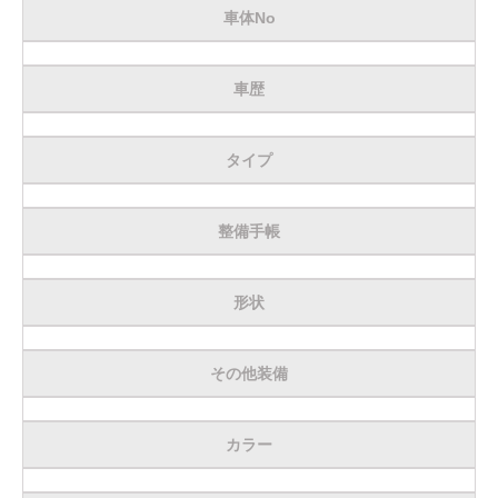
車体No
車歴
タイプ
整備手帳
形状
その他装備
カラー