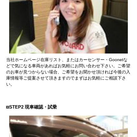
サービス・保証
買取のご案内
店舗情報
店舗情報
会社概要
当社ホームページ在庫リスト、またはカーセンサー・Goonetな
どで気になる車両があればお気軽にお問い合わせ下さい。ご希望
トップメッセージ
のお車が見つからない場合、ご希望をお聞かせ頂ければ今後の入
庫情報等ご提案させて頂きますのでまずはお気軽にご相談下さ
スタッフ紹介
い。
ブログ
イベント
STEP2 現車確認・試乗
ニュース
スタッフブログ