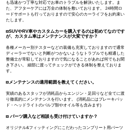
も迅速かつ丁寧な対応でお車のトラブルを解決いたします。ま
た、アフターケアには万全の体制を敷いております。 24時間ロ
ードサポートも行っておりますので安心のカーライフをお約束い
たします。
SUVやRV車やカスタムカーを購入するのは初めてなのです
が、カスタム車はメンテナンスが大変ですか？
各種メーカー別テスターなどの装備も充実しておりますので通常
ディーラーでないと判断がつかないようなトラブルでも精通した
整備士が常駐しておりますので気になることがあれば何でもお聞
き下さい。 細部に渡ってチェックができる体制を整えておりま
す。
メンテナンスの適用範囲を教えてください。
実績のあるスタッフが消耗品からエンジン・足回りなど全てに渡
り徹底的にメンテナンスを行います。 (消耗品にはブレーキパッ
ド・ヘッドライトのバルブ類やオイル等も含みます)
パーツ購入など相談も受け付けていますか？
オリジナル&フィッティングにこだわったコンプリート用パーツ