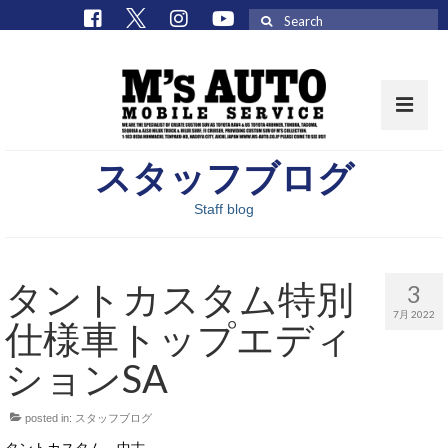
Search
for:
スタッフブログ
取扱車種一覧
Staff blog
在庫車 / パーツ
在庫車一覧
タントカスタム特別
3
M’sCollectionパーツ一覧
7月 2022
仕様車トップエディ
エムズオート
ションSA
M’sCollection
posted in:
スタッフブログ
エムズオートとは