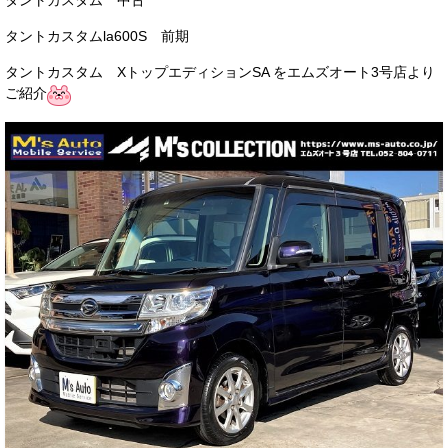
タントカスタム 中古
サービス・保証
タントカスタムla600S 前期
買取のご案内
タントカスタム XトップエディションSA をエムズオート3号店より
ご紹介
店舗情報
店舗情報
会社概要
トップメッセージ
スタッフ紹介
ブログ
イベント
ニュース
スタッフブログ