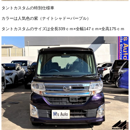
お客様の声
タントカスタムの特別仕様車
お問い合わせ
カラーは人気色の紫（ナイトシャドーパープル）
タントカスタムのサイズは全長339ｃｍ×全幅147ｃｍ×全高175ｃｍ
メールフォーム
電話はこちら