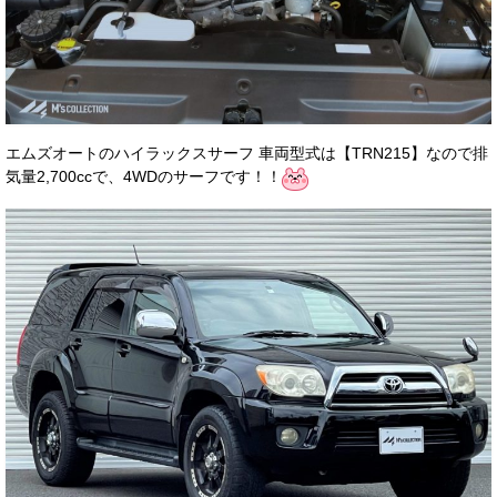
エムズオートのハイラックスサーフ 車両型式は【TRN215】なので排
気量2,700ccで、4WDのサーフです！！