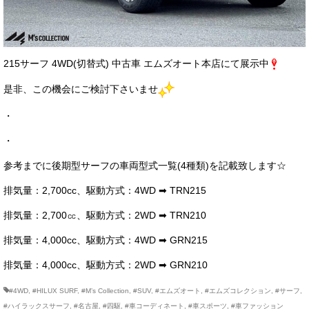
215サーフ 4WD(切替式) 中古車 エムズオート本店にて展示中
是非、この機会にご検討下さいませ
・
・
参考までに後期型サーフの車両型式一覧(4種類)を記載致します☆
排気量：2,700cc、駆動方式：4WD ➡ TRN215
排気量：2,700㏄、駆動方式：2WD ➡ TRN210
排気量：4,000cc、駆動方式：4WD ➡ GRN215
排気量：4,000cc、駆動方式：2WD ➡ GRN210
#4WD
,
#HILUX SURF
,
#M’s Collection
,
#SUV
,
#エムズオート
,
#エムズコレクション
,
#サーフ
,
#ハイラックスサーフ
,
#名古屋
,
#四駆
,
#車コーディネート
,
#車スポーツ
,
#車ファッション