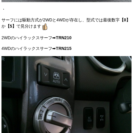
・
サーフには駆動方式が2WDと4WDが存在し、型式では最後数字
【0】
か
【5】
で見分けます
2WDのハイラックスサーフ➡
TRN210
4WDのハイラックスサーフ➡
TRN215