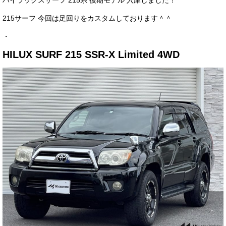
ハイラックスサーフ 215系 後期モデル 入庫しました！
サービス・保証
215サーフ 今回は足回りをカスタムしております＾＾
買取のご案内
・
店舗情報
HILUX SURF 215 SSR-X Limited 4WD
店舗情報
会社概要
トップメッセージ
スタッフ紹介
ブログ
イベント
ニュース
スタッフブログ