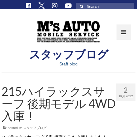
Search
for:
スタッフブログ
取扱車種一覧
Staff blog
在庫車 / パーツ
在庫車一覧
215ハイラックスサ
2
M’sCollectionパーツ一覧
10月 2022
ーフ 後期モデル 4WD
エムズオート
入庫！
M’sCollection
posted in:
スタッフブログ
エムズオートとは