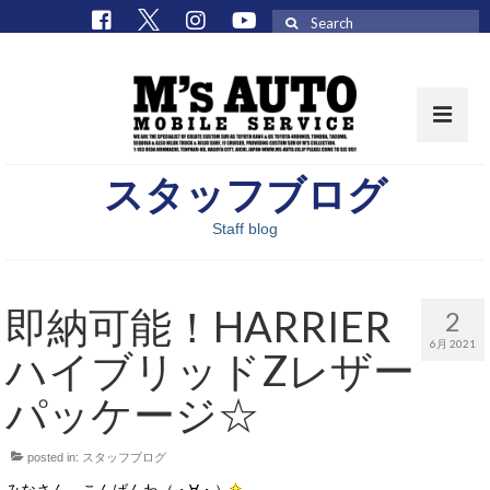
Search
for:
スタッフブログ
取扱車種一覧
Staff blog
在庫車 / パーツ
在庫車一覧
即納可能！HARRIER
2
M’sCollectionパーツ一覧
6月 2021
ハイブリッドZレザー
エムズオート
パッケージ☆
M’sCollection
posted in:
スタッフブログ
エムズオートとは