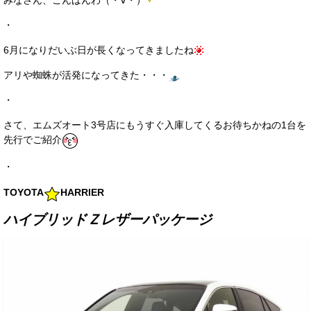
みなさん、こんばんわ（・∀・）
サービス・保証
・
買取のご案内
6月になりだいぶ日が長くなってきましたね
店舗情報
アリや蜘蛛が活発になってきた・・・
店舗情報
・
さて、エムズオート3号店にもうすぐ入庫してくるお待ちかねの1台を
会社概要
先行でご紹介
トップメッセージ
・
スタッフ紹介
TOYOTA
HARRIER
ブログ
ハイブリッドＺレザーパッケージ
イベント
ニュース
スタッフブログ