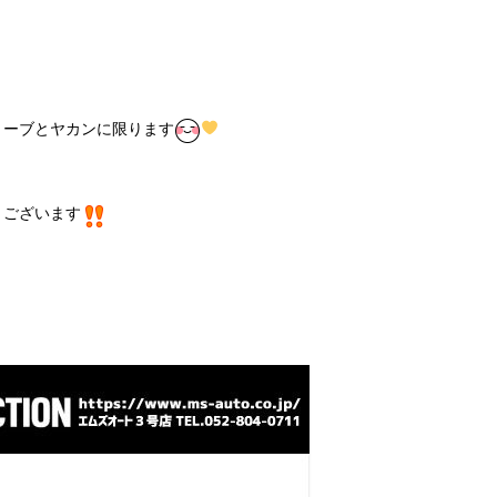
トーブとヤカンに限ります
うございます
・