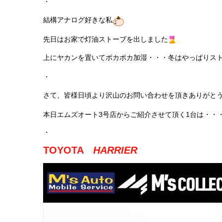
・
結構アナログ好きな私
先日はお家で灯油ストーブを出しました
上にヤカンを置いてポカポカ加湿・・・冬はやっぱりス
・
さて、皆様日頃より沢山のお問い合わせを頂きありがと
本日エムズオート3号店からご紹介させて頂く1台は・・
・
TOYOTA
HARRIER