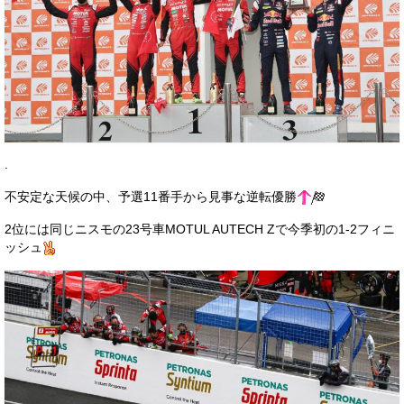
.
不安定な天候の中、予選11番手から見事な逆転優勝
2位には同じニスモの23号車MOTUL AUTECH Zで今季初の1-2フィニ
ッシュ