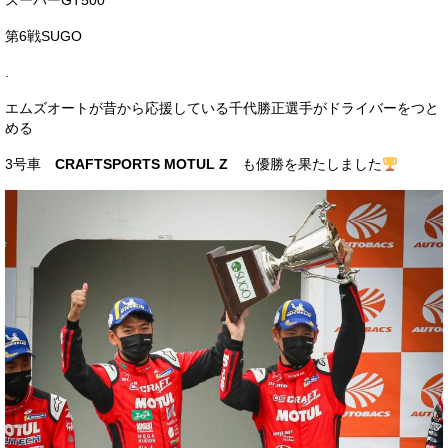
スーパーGT500
サービス・保証
第6戦SUGO
買取のご案内
.
店舗情報
エムズオートが昔から応援している千代勝正選手がドライバーをつと
める
店舗情報
3号車
CRAFTSPORTS MOTUL Z
も優勝を果たしました
会社概要
トップメッセージ
スタッフ紹介
ブログ
イベント
ニュース
スタッフブログ