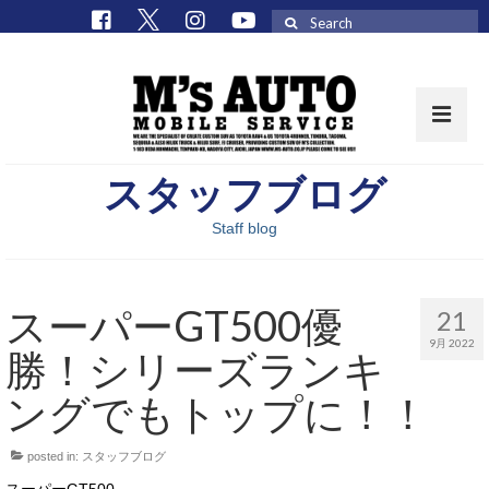
Search
for:
スタッフブログ
取扱車種一覧
Staff blog
在庫車 / パーツ
在庫車一覧
スーパーGT500優
21
M’sCollectionパーツ一覧
9月 2022
勝！シリーズランキ
エムズオート
ングでもトップに！！
M’sCollection
posted in:
スタッフブログ
エムズオートとは