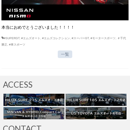
本当におめでとうございました！！！！
#SUPERGT
,
#エムズオート
,
#エムズコレクション
,
#スーパーGT
,
#モータースポーツ
,
＃千代
勝正
,
#車スポーツ
一覧
ACCESS
CONTACT