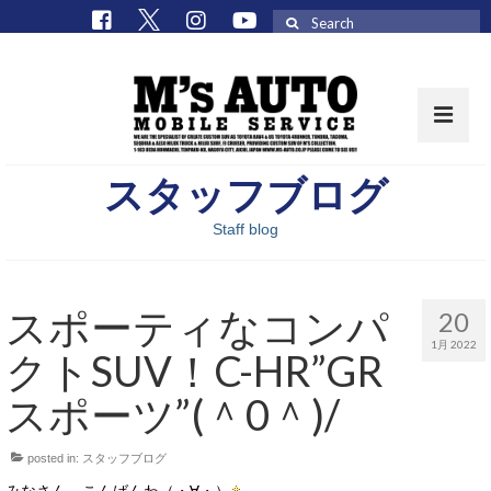
Search
for:
スタッフブログ
取扱車種一覧
Staff blog
在庫車 / パーツ
在庫車一覧
スポーティなコンパ
20
M’sCollectionパーツ一覧
1月 2022
クトSUV！C-HR”GR
エムズオート
スポーツ”(＾0＾)/
M’sCollection
posted in:
スタッフブログ
エムズオートとは