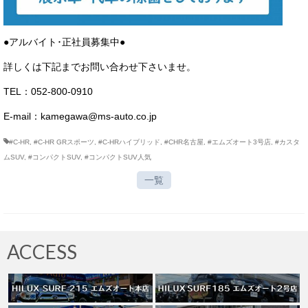
●アルバイト･正社員募集中●
詳しくは下記までお問い合わせ下さいませ。
TEL：052-800-0910
E-mail：kamegawa@ms-auto.co.jp
#C-HR
,
#C-HR GRスポーツ
,
#C-HRハイブリッド
,
#CHR名古屋
,
#エムズオート3号店
,
#カスタ
ムSUV
,
#コンパクトSUV
,
#コンパクトSUV人気
一覧
ACCESS