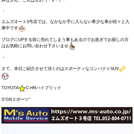
みなさん、こんばんわ（・∀・）
サービス・保証
・
買取のご案内
エムズオート3号店では、なかなか手に入らない希少な車が続々と入
庫中です
店舗情報
ブログにUPする前に売れてしまう事もあるのでお急ぎでお探しの方
店舗情報
はお気軽にお問い合わせ下さいませ
会社概要
・
トップメッセージ
さて、本日ご紹介させて頂くのはスポーティなコンパクトSUV
スタッフ紹介
TOYOTA
C-HRハイブリッド
ブログ
S”GRスポーツ”
イベント
ニュース
スタッフブログ