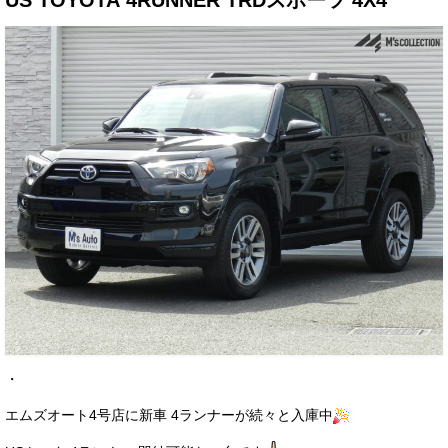
US TOYOTA 4RUNNER TRDスポーツ 4X4
サービス・保証
買取のご案内
店舗情報
店舗情報
会社概要
トップメッセージ
スタッフ紹介
ブログ
イベント
・
ニュース
エムズオート4号店に新車 4ランナーが続々と入庫中
スタッフブログ