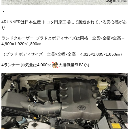
・
4RUNNERは日本生産 トヨタ田原工場にて製造されている安心感があ
り
ランドクルーザー･プラドとボディサイズは同格 全長×全幅×全高 =
4,900×1,920×1,890㎜
（プラド ボディサイズ 全長×全幅×全高 = 4,825×1,885×1,850㎜）
4ランナー 排気量は4,000㏄
大排気量SUVです