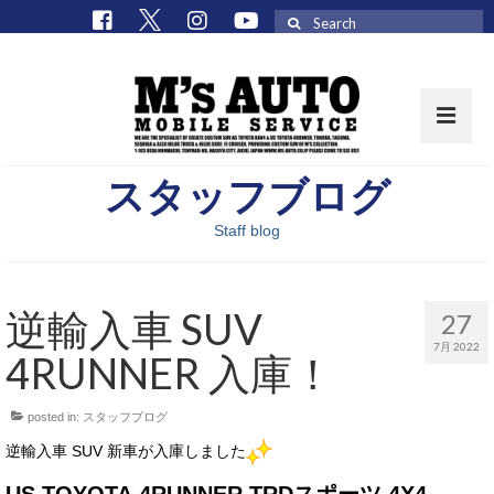
Search
for:
スタッフブログ
取扱車種一覧
Staff blog
在庫車 / パーツ
在庫車一覧
逆輸入車 SUV
27
M’sCollectionパーツ一覧
7月 2022
4RUNNER 入庫！
エムズオート
posted in:
スタッフブログ
M’sCollection
逆輸入車 SUV 新車が入庫しました
エムズオートとは