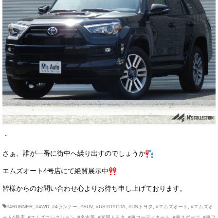
・
さぁ、誰が一番に街中へ繰り出すのでしょうか
エムズオート4号店にて絶賛展示中
皆様からのお問い合わせ心よりお待ち申し上げております。
#4RUNNER
,
#4WD
,
#4ランナー
,
#SUV
,
#USTOYOTA
,
#USトヨタ
,
#エムズオート
,
#エムズオ
ート4号店
,
#エムズコレクション
,
#名古屋
,
#米国トヨタ
,
#車コーディネート
,
#車スポーツ
,
#車フ