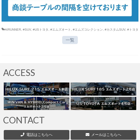
#4RUNNER
,
#SUV
,
#USトヨタ
,
#エムズオート
,
#エムズコレクション
,
#カスタムSUV
,
#トヨタ
一覧
ACCESS
CONTACT
電話はこちらへ
メールはこちらへ