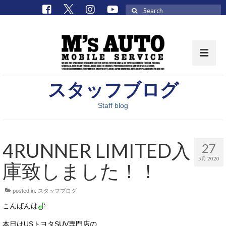
Search
for:
スタッフブログ
取扱車種一覧
Staff blog
在庫車 / パーツ
在庫車一覧
4RUNNER LIMITED入
27
M’sCollectionパーツ一覧
5月 2020
庫致しました！！
エムズオート
posted in:
スタッフブログ
M’sCollection
こんばんは
エムズオートとは
本日はUSトヨタSUV専門店の