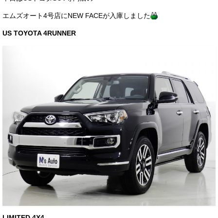
サービス・保証
エムズオート4号店にNEW FACEが入庫しました
買取のご案内
US TOYOTA 4RUNNER
店舗情報
店舗情報
会社概要
トップメッセージ
スタッフ紹介
ブログ
イベント
ニュース
スタッフブログ
LIMITED 4X4