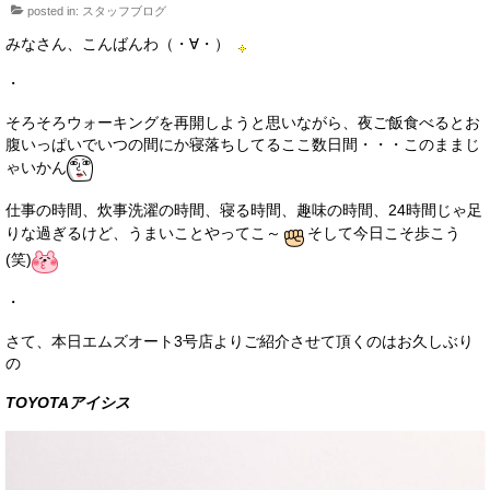
posted in:
スタッフブログ
サービス・保証
みなさん、こんばんわ（・∀・）
買取のご案内
・
店舗情報
そろそろウォーキングを再開しようと思いながら、夜ご飯食べるとお
腹いっぱいでいつの間にか寝落ちしてるここ数日間・・・このままじ
店舗情報
ゃいかん
会社概要
仕事の時間、炊事洗濯の時間、寝る時間、趣味の時間、24時間じゃ足
りな過ぎるけど、うまいことやってこ～
そして今日こそ歩こう
トップメッセージ
(笑)
スタッフ紹介
・
ブログ
さて、本日エムズオート3号店よりご紹介させて頂くのはお久しぶり
の
イベント
TOYOTAアイシス
ニュース
スタッフブログ