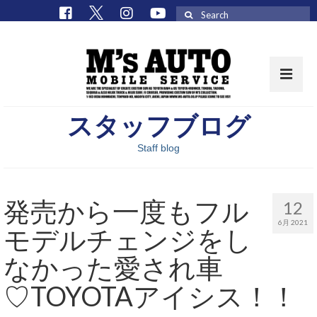
Search
for:
スタッフブログ
取扱車種一覧
Staff blog
在庫車 / パーツ
在庫車一覧
発売から一度もフル
12
M’sCollectionパーツ一覧
6月 2021
モデルチェンジをし
エムズオート
なかった愛され車
M’sCollection
♡TOYOTAアイシス！！
エムズオートとは