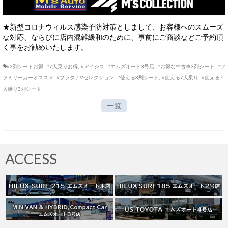
★新型コロナウィルス感染予防対策としまして、お客様へのスムーズ
な対応、ならびに店内混雑緩和のために、事前にご商談などご予約頂
く事をお勧めいたします。
#3列シートお得
,
#7人乗りお得
,
#アイシス
,
#エムズオート3号店
,
#お得な中古車3列シート
,
#フ
ァミリーカーオススメ
,
#プラタナVセレクション
,
#使える3列シート
,
#使える7人乗り
,
#使える7
人乗り3列シート
一覧
ACCESS