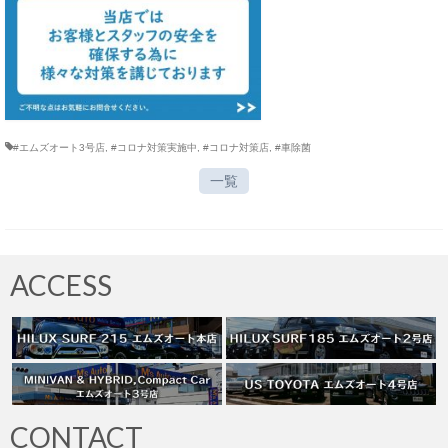
#エムズオート3号店
,
#コロナ対策実施中
,
#コロナ対策店
,
#車除菌
一覧
ACCESS
CONTACT