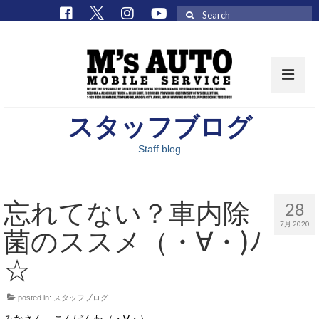
Search
for:
スタッフブログ
取扱車種一覧
Staff blog
在庫車 / パーツ
在庫車一覧
忘れてない？車内除
28
M’sCollectionパーツ一覧
7月 2020
菌のススメ（・∀・)ﾉ
エムズオート
☆
M’sCollection
posted in:
スタッフブログ
エムズオートとは