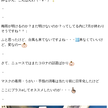
みなさん、こんばんわ（・∀・）
サービス・保証
・
買取のご案内
・
店舗情報
梅雨が明けるのか？まだ明けないのか？ってしてる内に7月が終わり
そうですね＾＾；
店舗情報
ふと思ったけど、台風も来てないですよね・・・
来なくていいけ
会社概要
ど。変なのー
トップメッセージ
・
さて、ニュースではまたコロナの話題ばかり
スタッフ紹介
・
ブログ
マスクの着用・うがい・手指の消毒は当たり前に日常化したけど
イベント
ここにプラスαしてオススメしたいのが・・・
ニュース
・
スタッフブログ