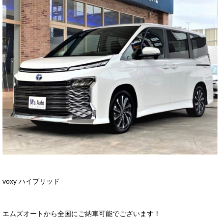
サービス・保証
買取のご案内
店舗情報
店舗情報
会社概要
トップメッセージ
スタッフ紹介
ブログ
イベント
voxy ハイブリッド
ニュース
スタッフブログ
エムズオートから全国にご納車可能でございます！