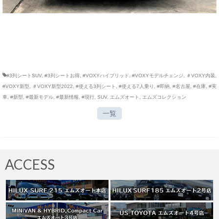
#3列シートSUV
,
#3列シートお得
,
#VOXYハイブリッド
,
#VOXYモデルチェンジ
,
＃VOXY内装
,
#VOXY新型
,
＃VOXY新型2022
,
#使える3列シート
,
#使える7人乗り
,
#即納
,
#名古屋
,
#在庫
,
#実
車
,
#新型
,
#最新モデル
,
#最新情報
,
#現行
,
SUV
,
エムズオート
,
エムズコレクション
一覧
ACCESS