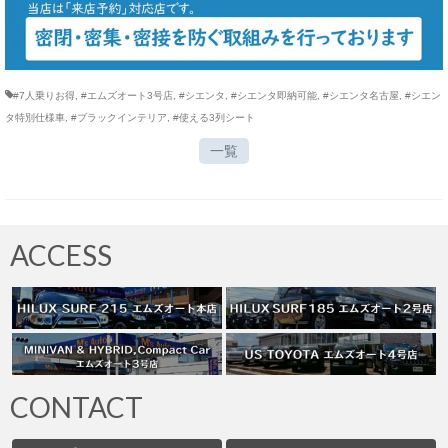
#7人乗りお得
,
#エムズオート3号店
,
#シエンタ
,
#シエンタ即納可能
,
#シエンタ名古屋
,
#シエン
タ特別仕様車
,
#ブラックインテリア
,
#使える3列シート
一覧
ACCESS
CONTACT