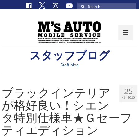
Search
for:
スタッフブログ
取扱車種一覧
Staff blog
在庫車 / パーツ
在庫車一覧
ブラックインテリア
25
M’sCollectionパーツ一覧
4月 2020
が格好良い！シエン
エムズオート
タ特別仕様車★Ｇセーフ
M’sCollection
ティエディション
エムズオートとは