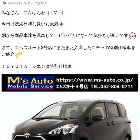
posted in:
スタッフブログ
サービス・保証
みなさん、こんばんわ（・∀・）
買取のご案内
今日は洗濯日和な良いお天気
店舗情報
朝から商品車達を洗車して、ピカピカになって気持ちが良いです
店舗情報
さて、エムズオート3号店にまたまた入庫したコチラの特別仕様車を
ご紹介
会社概要
ＴＯＹＯＴＡ シエンタ特別仕様車
トップメッセージ
スタッフ紹介
ブログ
イベント
ニュース
スタッフブログ