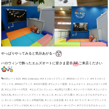
お客様の声
お問い合わせ
メールフォーム
電話はこちら
やっぱりやってみると気分あがる～
ハロウィンで飾ったエムズオートに皆さま是非
ご来店ください
#3列シートSUV
,
#M’s Collection
,
#ＲＡＶ4ハイブリッド
,
#RAV4ハイブリッド
,
#ＲＡＶ4ハイ
ブリッドＧ
,
#RAV4ブラック
,
#VOXY新型
,
#ヴォクシー新型
,
＃エムズオート
,
#エムズオート3号
店
,
#エムズオート3号店 #エムズコレクション
,
#お得な7人乗り
,
#コンパクトSUV
,
#コンパクト
SUV人気
,
#コンパクトハイブリッド
,
#シエンタ
,
#シエンタ7人乗り
,
#シエンタフルモデルチェン
ジ
,
#シエンタ即納
,
#シエンタ即納可能
,
#シエンタ名古屋
,
#トヨタ
,
#ドライブ
,
#ハイブリッドＳ
ＵＶ
,
#ハイブリッドSUV
,
#パノラミックビューモニター
,
#ハリアー
,
#プリウスモデルチェンジ
,