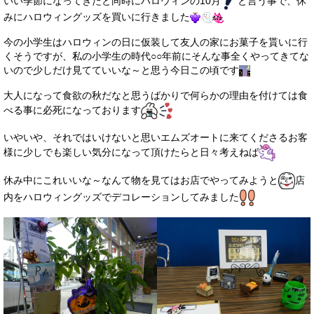
いい季節になってきたと同時にハロウィンの10月
と言う事で、休
サービス・保証
みにハロウィングッズを買いに行きました
買取のご案内
今の小学生はハロウィンの日に仮装して友人の家にお菓子を貰いに行
くそうですが、私の小学生の時代○○年前にそんな事全くやってきてな
店舗情報
いので少しだけ見てていいな～と思う今日この頃です
大人になって食欲の秋だなと思うばかりで何らかの理由を付けては食
店舗情報
べる事に必死になっております
会社概要
いやいや、それではいけないと思いエムズオートに来てくださるお客
様に少しでも楽しい気分になって頂けたらと日々考えねば
トップメッセージ
休み中にこれいいな～なんて物を見てはお店でやってみようと
店
スタッフ紹介
内をハロウィングッズでデコレーションしてみました
ブログ
イベント
ニュース
スタッフブログ