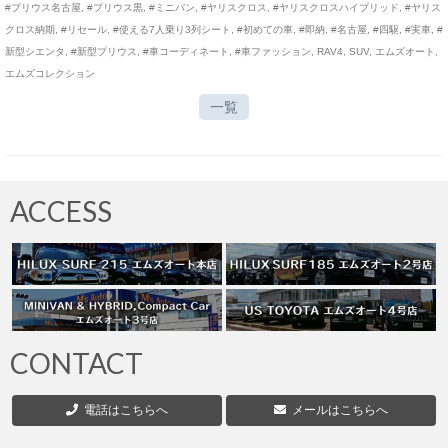
#プリウス名古屋
,
#プリウス黒
,
#ミニバン
,
#ヤリスクロス
,
#ヤリスクロスハイブリッド
,
#ヤリス
クロス納期
,
#リセール
,
#使える7人乗り3列シート
,
#初めての車
,
#即納
,
#名古屋
,
#四駆
,
#実車
,
#
新型シエンタ
,
#新型プリウス
,
#車コーディネート
,
#車ファッション
,
RAV4
,
SUV
,
エムズオート
,
エムズコレクション
一覧
ACCESS
CONTACT
電話はこちらへ
メールはこちらへ