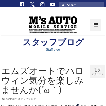
Search
for:
スタッフブログ
取扱車種一覧
Staff blog
在庫車 / パーツ
在庫車一覧
エムズオートでハロ
19
M’sCollectionパーツ一覧
10月 2023
ウィン気分を楽しみ
エムズオート
ませんか(´ω｀)
M’sCollection
posted in:
スタッフブログ
エムズオートとは