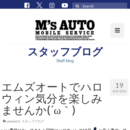
Search
for:
スタッフブログ
取扱車種一覧
Staff blog
在庫車 / パーツ
在庫車一覧
エムズオートでハロ
19
M’sCollectionパーツ一覧
10月 2023
ウィン気分を楽しみ
エムズオート
ませんか(´ω｀)
M’sCollection
posted in:
スタッフブログ
エムズオートとは