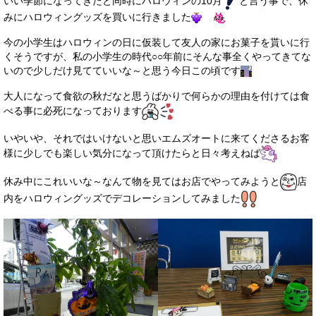
いい季節になってきたと同時にハロウィンの10月
と言う事で、休
サービス・保証
みにハロウィングッズを買いに行きました
買取のご案内
今の小学生はハロウィンの日に仮装して友人の家にお菓子を貰いに行
くそうですが、私の小学生の時代○○年前にそんな事全くやってきてな
店舗情報
いので少しだけ見てていいな～と思う今日この頃です
大人になって食欲の秋だなと思うばかりで何らかの理由を付けては食
店舗情報
べる事に必死になっております
会社概要
いやいや、それではいけないと思いエムズオートに来てくださるお客
様に少しでも楽しい気分になって頂けたらと日々考えねば
トップメッセージ
休み中にこれいいな～なんて物を見てはお店でやってみようと
店
スタッフ紹介
内をハロウィングッズでデコレーションしてみました
ブログ
イベント
ニュース
スタッフブログ