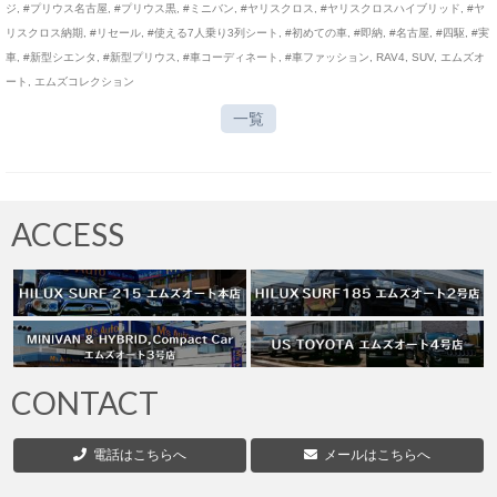
ジ
,
#プリウス名古屋
,
#プリウス黒
,
#ミニバン
,
#ヤリスクロス
,
#ヤリスクロスハイブリッド
,
#ヤ
リスクロス納期
,
#リセール
,
#使える7人乗り3列シート
,
#初めての車
,
#即納
,
#名古屋
,
#四駆
,
#実
車
,
#新型シエンタ
,
#新型プリウス
,
#車コーディネート
,
#車ファッション
,
RAV4
,
SUV
,
エムズオ
ート
,
エムズコレクション
一覧
ACCESS
CONTACT
電話はこちらへ
メールはこちらへ