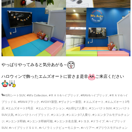
お客様の声
お問い合わせ
メールフォーム
電話はこちら
やっぱりやってみると気分あがる～
ハロウィンで飾ったエムズオートに皆さま是非
ご来店ください
#3列シートSUV
,
#M’s Collection
,
#ＲＡＶ4ハイブリッド
,
#RAV4ハイブリッド
,
#ＲＡＶ4ハイ
ブリッドＧ
,
#RAV4ブラック
,
#VOXY新型
,
#ヴォクシー新型
,
＃エムズオート
,
#エムズオート3号
店
,
#エムズオート3号店 #エムズコレクション
,
#お得な7人乗り
,
#コンパクトSUV
,
#コンパクト
SUV人気
,
#コンパクトハイブリッド
,
#シエンタ
,
#シエンタ7人乗り
,
#シエンタフルモデルチェン
ジ
,
#シエンタ即納
,
#シエンタ即納可能
,
#シエンタ名古屋
,
#トヨタ
,
#ドライブ
,
#ハイブリッド
SUV
,
#ハイブリッドＳＵＶ
,
#パノラミックビューモニター
,
#ハリアー
,
#プリウスモデルチェン