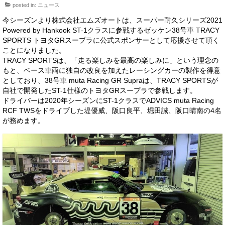
posted in:
ニュース
サービス・保証
今シーズンより株式会社エムズオートは、スーパー耐久シリーズ2021
買取のご案内
Powered by Hankook ST-1クラスに参戦するゼッケン38号車 TRACY
SPORTS トヨタGRスープラに公式スポンサーとして応援させて頂く
店舗情報
ことになりました。
TRACY SPORTSは、「走る楽しみを最高の楽しみに」という理念の
もと、ベース車両に独自の改良を加えたレーシングカーの製作を得意
店舗情報
としており、38号車 muta Racing GR Supraは、TRACY SPORTSが
自社で開発したST-1仕様のトヨタGRスープラで参戦します。
会社概要
ドライバーは2020年シーズンにST-1クラスでADVICS muta Racing
RCF TWSをドライブした堤優威、阪口良平、堀田誠、阪口晴南の4名
トップメッセージ
が務めます。
スタッフ紹介
ブログ
イベント
ニュース
スタッフブログ