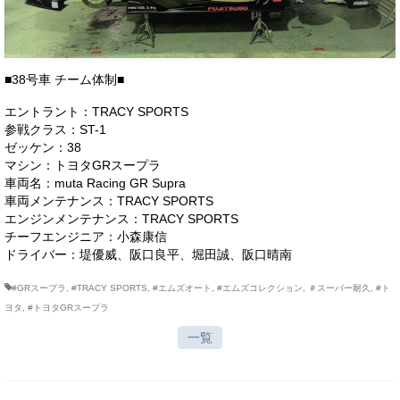
お客様の声
お問い合わせ
■38号車 チーム体制■
メールフォーム
エントラント：TRACY SPORTS
電話はこちら
参戦クラス：ST-1
ゼッケン：38
マシン：トヨタGRスープラ
車両名：muta Racing GR Supra
車両メンテナンス：TRACY SPORTS
エンジンメンテナンス：TRACY SPORTS
チーフエンジニア：小森康信
ドライバー：堤優威、阪口良平、堀田誠、阪口晴南
#GRスープラ
,
#TRACY SPORTS
,
#エムズオート
,
#エムズコレクション
,
＃スーパー耐久
,
#ト
ヨタ
,
#トヨタGRスープラ
一覧