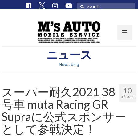
Search
for:
ニュース
取扱車種一覧
News blog
在庫車 / パーツ
在庫車一覧
スーパー耐久2021 38
10
M’sCollectionパーツ一覧
3月 2021
号車 muta Racing GR
エムズオート
Supraに公式スポンサー
M’sCollection
として参戦決定！
エムズオートとは