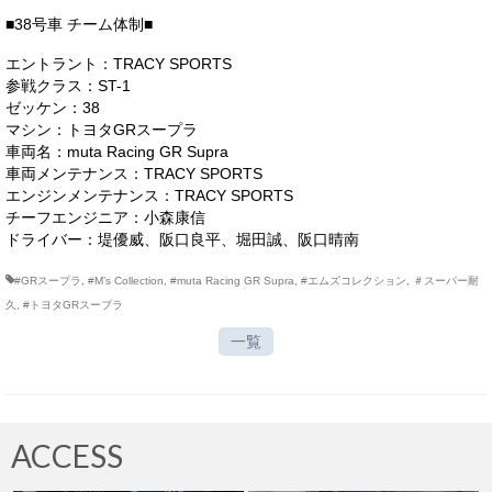
■38号車 チーム体制■
エントラント：TRACY SPORTS
参戦クラス：ST-1
ゼッケン：38
マシン：トヨタGRスープラ
車両名：muta Racing GR Supra
車両メンテナンス：TRACY SPORTS
エンジンメンテナンス：TRACY SPORTS
チーフエンジニア：小森康信
ドライバー：堤優威、阪口良平、堀田誠、阪口晴南
#GRスープラ
,
#M’s Collection
,
#muta Racing GR Supra
,
#エムズコレクション
,
＃スーパー耐
久
,
#トヨタGRスープラ
一覧
ACCESS