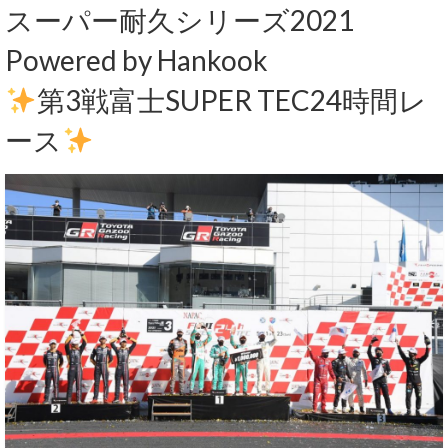
スーパー耐久シリーズ2021
サービス・保証
Powered by Hankook
買取のご案内
第3戦富士SUPER TEC24時間レ
店舗情報
ース
店舗情報
会社概要
トップメッセージ
スタッフ紹介
ブログ
イベント
ニュース
スタッフブログ