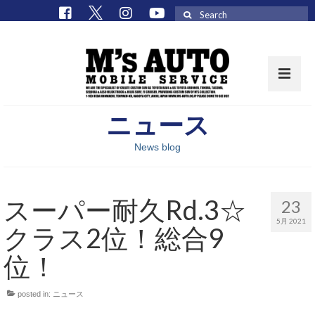
Search
for:
ニュース
取扱車種一覧
News blog
在庫車 / パーツ
在庫車一覧
スーパー耐久Rd.3☆
23
M’sCollectionパーツ一覧
5月 2021
クラス2位！総合9
エムズオート
位！
M’sCollection
posted in:
ニュース
エムズオートとは