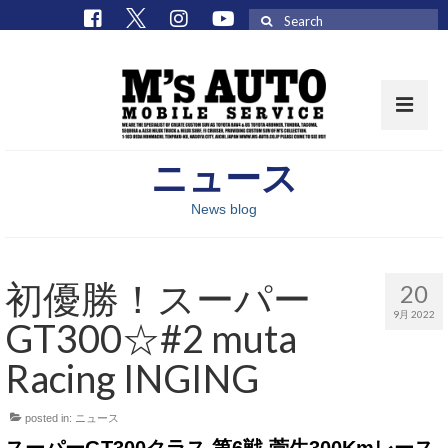
Search
for:
ニュース
取扱車種一覧
News blog
在庫車 / パーツ
在庫車一覧
初優勝！スーパー
20
M’sCollectionパーツ一覧
9月 2022
GT300☆#2 muta
エムズオート
Racing INGING
M’sCollection
posted in:
ニュース
エムズオートとは