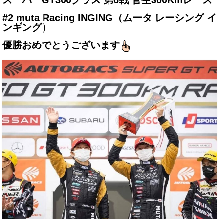
スーパーGT300クラス 第6戦 菅生300Kmレース
サービス・保証
#2 muta Racing INGING（ムータ レーシング イ
ンギング）
買取のご案内
優勝おめでとうございます
店舗情報
店舗情報
会社概要
トップメッセージ
スタッフ紹介
ブログ
イベント
ニュース
スタッフブログ