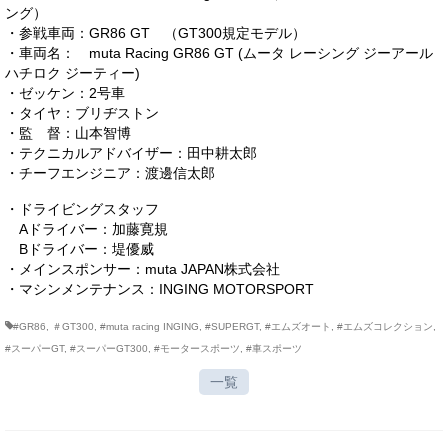
ング）
・参戦車両：GR86 GT （GT300規定モデル）
・車両名： muta Racing GR86 GT (ムータ レーシング ジーアール
ハチロク ジーティー)
・ゼッケン：2号車
・タイヤ：ブリヂストン
・監 督：山本智博
・テクニカルアドバイザー：田中耕太郎
・チーフエンジニア：渡邊信太郎
・ドライビングスタッフ
Aドライバー：加藤寛規
Bドライバー：堤優威
・メインスポンサー：muta JAPAN株式会社
・マシンメンテナンス：INGING MOTORSPORT
#GR86
,
＃GT300
,
#muta racing INGING
,
#SUPERGT
,
#エムズオート
,
#エムズコレクション
,
#スーパーGT
,
#スーパーGT300
,
#モータースポーツ
,
#車スポーツ
一覧