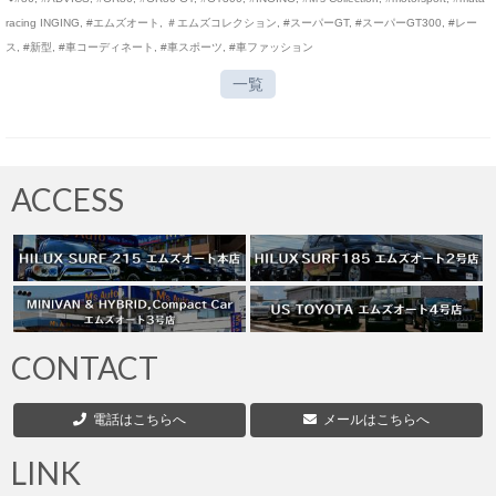
racing INGING
,
#エムズオート
,
＃エムズコレクション
,
#スーパーGT
,
#スーパーGT300
,
#レー
ス
,
#新型
,
#車コーディネート
,
#車スポーツ
,
#車ファッション
一覧
ACCESS
CONTACT
電話はこちらへ
メールはこちらへ
LINK