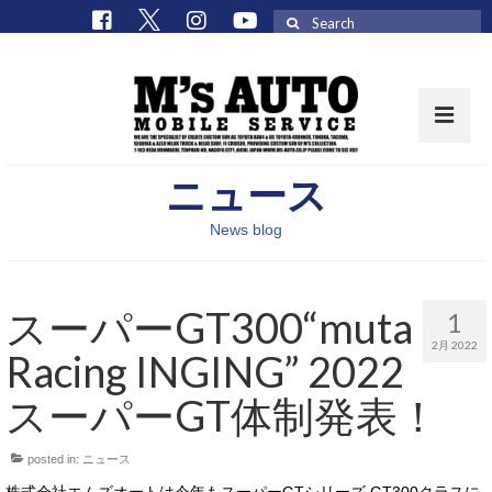
Search
for:
ニュース
取扱車種一覧
News blog
在庫車 / パーツ
在庫車一覧
スーパーGT300“muta
1
M’sCollectionパーツ一覧
2月 2022
Racing INGING” 2022
エムズオート
スーパーGT体制発表！
M’sCollection
posted in:
ニュース
エムズオートとは