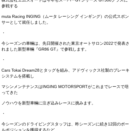
株式会社エムズオートは今年もスーパーGTシリーズ GT300クラスに
サービス・保証
参戦する
muta Racing INGING（ムータ レーシング インギング）の公式スポン
買取のご案内
サーとして就任しました。
店舗情報
・
店舗情報
今シーズンの車輛は、先日開催された東京オートサロン2022で発表さ
れました新型車輛『GR86 GT』で参戦します。
会社概要
・
トップメッセージ
Cars Tokai Dream28とタッグを組み、アドヴィックス社製のブレーキ
システムを搭載し
スタッフ紹介
マシンメンテナンスはINGING MOTORSPORTがこれまでレースで培
ブログ
ってきた
イベント
ノウハウを新型車輛に注ぎ込みレースに挑みます。
ニュース
・
今シーズンのドライビングスタッフは、昨シーズンに続き12回のポー
スタッフブログ
ルポジションを獲得するなど