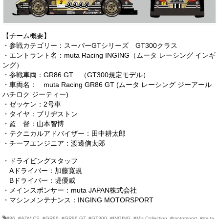
【チーム概要】
・参戦カテゴリー：スーパーGTシリーズ GT300クラス
・エントラント名：muta Racing INGING（ムータ レーシング インギ
ング）
・参戦車両：GR86 GT （GT300規定モデル）
・車両名： muta Racing GR86 GT (ムータ レーシング ジーアール
ハチロク ジーティー)
・ゼッケン：2号車
・タイヤ：ブリヂストン
・監 督：山本智博
・テクニカルアドバイザー：田中耕太郎
・チーフエンジニア：渡邊信太郎
・ドライビングスタッフ
Aドライバー：加藤寛規
Bドライバー：堤優威
・メインスポンサー：muta JAPAN株式会社
・マシンメンテナンス：INGING MOTORSPORT
#86
,
#ADVICS
,
#GR86
,
#GR86 GT
,
#GT300
,
#INGING
,
#M’s Collection
,
#motorsport
,
#muta