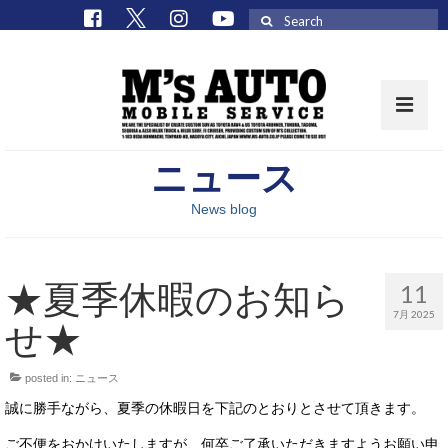
Search
for:
ニュース
取扱車種一覧
News blog
在庫車 / パーツ
在庫車一覧
★夏季休暇のお知ら
11
M’sCollectionパーツ一覧
7月 2025
せ★
エムズオート
posted in:
ニュース
M’sCollection
誠に勝手ながら、夏季の休暇日を下記のとおりとさせて頂きます。
エムズオートとは
ご不便をおかけいたしますが、何卒ご了承いただきますようお願い申