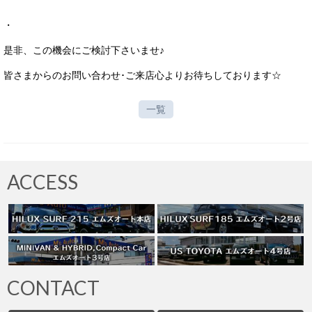
サービス・保証
・
買取のご案内
是非、この機会にご検討下さいませ♪
店舗情報
皆さまからのお問い合わせ･ご来店心よりお待ちしております☆
店舗情報
一覧
会社概要
トップメッセージ
ACCESS
スタッフ紹介
ブログ
イベント
ニュース
CONTACT
スタッフブログ