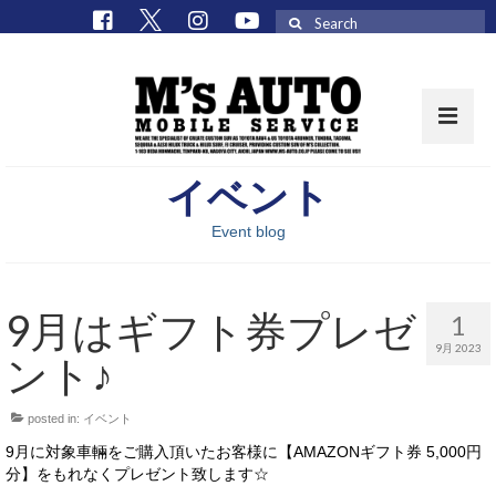
Search
for:
イベント
取扱車種一覧
Event blog
在庫車 / パーツ
在庫車一覧
9月はギフト券プレゼ
1
M’sCollectionパーツ一覧
9月 2023
ント♪
エムズオート
posted in:
イベント
M’sCollection
9月に対象車輛をご購入頂いたお客様に【AMAZONギフト券 5,000円
エムズオートとは
分】をもれなくプレゼント致します☆