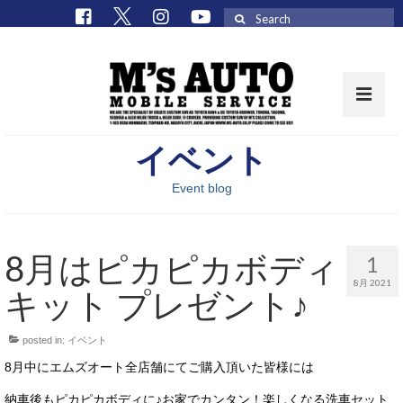
Search
for:
イベント
取扱車種一覧
Event blog
在庫車 / パーツ
在庫車一覧
8月はピカピカボディ
1
M’sCollectionパーツ一覧
8月 2021
キット プレゼント♪
エムズオート
posted in:
イベント
M’sCollection
8月中にエムズオート全店舗にてご購入頂いた皆様には
エムズオートとは
納車後もピカピカボディに♪お家でカンタン！楽しくなる洗車セット