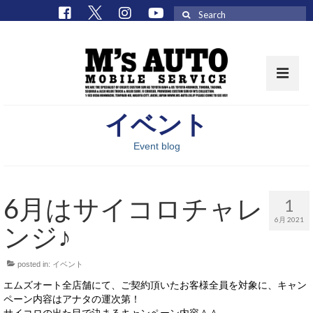
Search
for:
イベント
取扱車種一覧
Event blog
在庫車 / パーツ
在庫車一覧
6月はサイコロチャレ
1
M’sCollectionパーツ一覧
6月 2021
ンジ♪
エムズオート
posted in:
イベント
M’sCollection
エムズオート全店舗にて、ご契約頂いたお客様全員を対象に、キャン
エムズオートとは
ペーン内容はアナタの運次第！