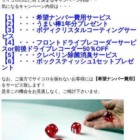
サイコロの出た目で決まるキャンペーン内容＾＾
サービス・保証
気になるキャンペーン内容は・・・
【1】・・・希望ナンバー費用サービス
買取のご案内
【2】・・・うまい棒1年分プレゼント
【3】・・・ボディクリスタルコーティングサー
店舗情報
ビス
【4】・・・フロントドライブレコーダーサービ
店舗情報
スor前後ドライブレコーダー50％OFF
【5】・・・クレベリン除菌消臭サービス
会社概要
【6】・・・ボックスティッシュ1セットプレゼ
ント
トップメッセージ
なお、ご遠方でサイコロを振れないお客様には
【希望ナンバー費用】
スタッフ紹介
をサービス致します！
是非この機会をお見逃しなく、ご検討下さいませ。
ブログ
イベント
ニュース
スタッフブログ