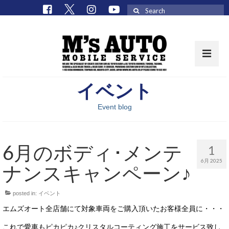
Search
for:
イベント
取扱車種一覧
Event blog
在庫車 / パーツ
在庫車一覧
6月のボディ･メンテ
1
M’sCollectionパーツ一覧
6月 2025
ナンスキャンペーン♪
エムズオート
posted in:
イベント
M’sCollection
エムズオート全店舗にて対象車両をご購入頂いたお客様全員に・・・
エムズオートとは
これで愛車もピカピカ♪クリスタルコーティング施工をサービス致し