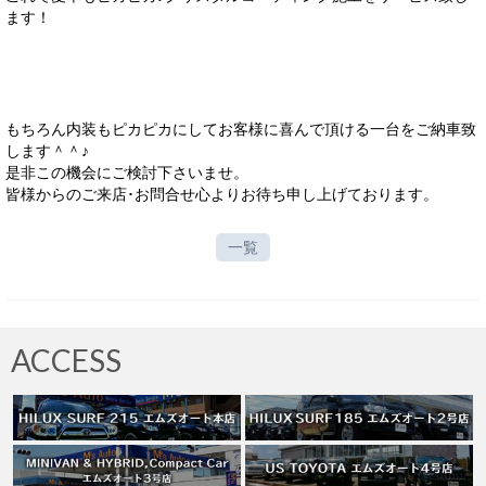
ます！
サービス・保証
買取のご案内
店舗情報
もちろん内装もピカピカにしてお客様に喜んで頂ける一台をご納車致
します＾＾♪
店舗情報
是非この機会にご検討下さいませ。
皆様からのご来店･お問合せ心よりお待ち申し上げております。
会社概要
トップメッセージ
一覧
スタッフ紹介
ブログ
ACCESS
イベント
ニュース
スタッフブログ