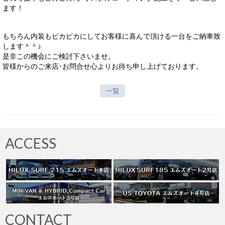
ます！
サービス・保証
買取のご案内
もちろん内装もピカピカにしてお客様に喜んで頂ける一台をご納車致
します＾＾♪
店舗情報
是非この機会にご検討下さいませ。
皆様からのご来店･お問合せ心よりお待ち申し上げております。
店舗情報
会社概要
一覧
トップメッセージ
スタッフ紹介
ACCESS
ブログ
イベント
ニュース
スタッフブログ
CONTACT