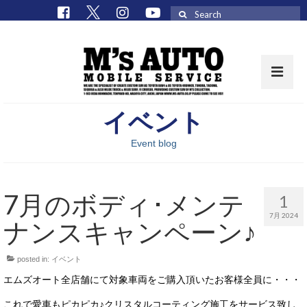
Search
for:
イベント
取扱車種一覧
Event blog
在庫車 / パーツ
在庫車一覧
7月のボディ･メンテ
1
M’sCollectionパーツ一覧
7月 2024
ナンスキャンペーン♪
エムズオート
posted in:
イベント
M’sCollection
エムズオート全店舗にて対象車両をご購入頂いたお客様全員に・・・
エムズオートとは
これで愛車もピカピカ♪クリスタルコーティング施工をサービス致し