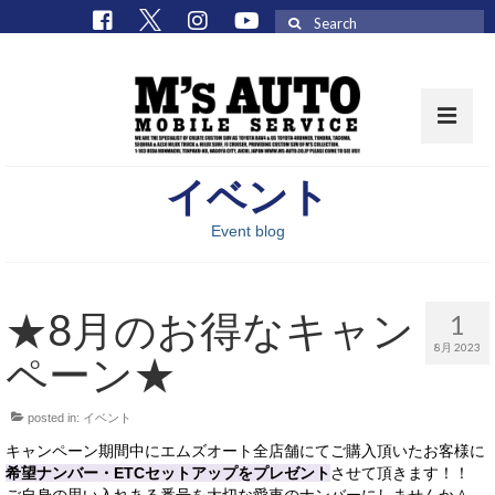
Search
for:
イベント
取扱車種一覧
Event blog
在庫車 / パーツ
在庫車一覧
★8月のお得なキャン
1
M’sCollectionパーツ一覧
8月 2023
ペーン★
エムズオート
posted in:
イベント
M’sCollection
キャンペーン期間中にエムズオート全店舗にてご購入頂いたお客様に
エムズオートとは
希望ナンバー・ETCセットアップをプレゼント
させて頂きます！！