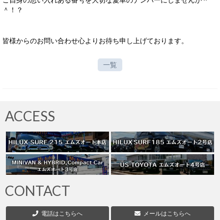
ご自身の思い入れある番号を大切な愛車のナンバーにしませんか＾
サービス・保証
＾！？
買取のご案内
皆様からのお問い合わせ心よりお待ち申し上げております。
店舗情報
一覧
店舗情報
会社概要
トップメッセージ
ACCESS
スタッフ紹介
ブログ
イベント
CONTACT
ニュース
スタッフブログ
電話はこちらへ
メールはこちらへ