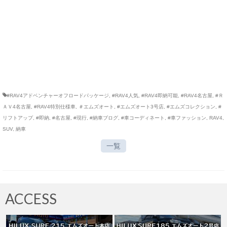
#RAV4アドベンチャーオフロードパッケージ
,
#RAV4人気
,
#RAV4即納可能
,
#RAV4名古屋
,
#Ｒ
ＡＶ4名古屋
,
#RAV4特別仕様車
,
＃エムズオート
,
#エムズオート3号店
,
#エムズコレクション
,
#
リフトアップ
,
#即納
,
#名古屋
,
#現行
,
#納車ブログ
,
#車コーディネート
,
#車ファッション
,
RAV4
,
SUV
,
納車
一覧
ACCESS