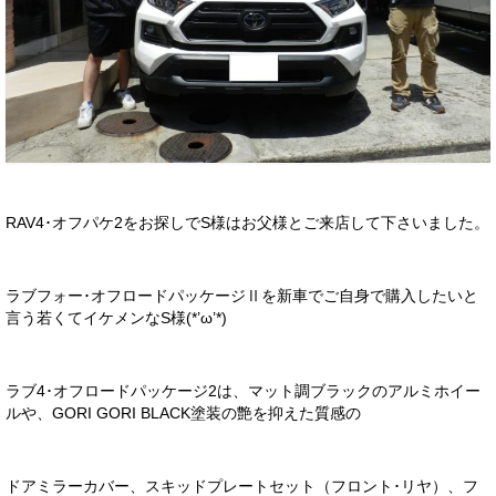
お客様の声
お問い合わせ
メールフォーム
電話はこちら
RAV4･オフパケ2をお探しでS様はお父様とご来店して下さいました。
ラブフォー･オフロードパッケージⅡを新車でご自身で購入したいと
言う若くてイケメンなS様(*’ω’*)
ラブ4･オフロードパッケージ2は、マット調ブラックのアルミホイー
ルや、GORI GORI BLACK塗装の艶を抑えた質感の
ドアミラーカバー、スキッドプレートセット（フロント･リヤ）、フ