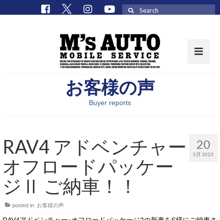
Search
for:
お客様の声
取扱車種一覧
Buyer reports
在庫車 / パーツ
在庫車一覧
RAV4 アドベンチャー
20
M’sCollectionパーツ一覧
5月 2023
オフロードパッケー
エムズオート
ジⅡ ご納車！！
M’sCollection
posted in:
お客様の声
エムズオートとは