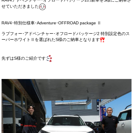
RAV4アドベンチャー･オフロードパッケージ2の新車をS様にご納車さ
サービス・保証
せていただきました
買取のご案内
RAV4･特別仕様車･Adventure･OFFROAD package Ⅱ
店舗情報
ラブフォー･アドベンチャー･オフロードパッケージ2 特別設定色のス
ーパーホワイトⅡを選ばれたS様のご納車となります
店舗情報
会社概要
先ずはS様のご紹介です
トップメッセージ
スタッフ紹介
ブログ
イベント
ニュース
スタッフブログ