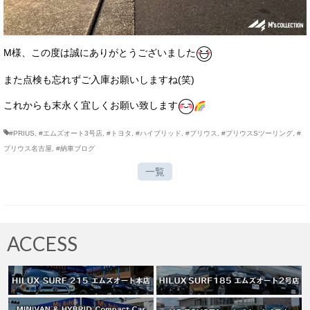
M様、この度は誠にありがとうございました
また点検も忘れずご入庫お願いしますね(笑)
これからも末永く宜しくお願い致します
#PRIUS
,
#エムズオート3号店
,
#トヨタ
,
#ハイブリッド
,
#プリウス
,
#プリウスSツーリング
,
#
プリウス名古屋
,
#納車ブログ
一覧
ACCESS