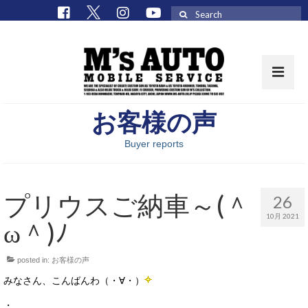
Search
for:
お客様の声
取扱車種一覧
Buyer reports
在庫車 / パーツ
在庫車一覧
プリウスご納車～(＾
26
M’sCollectionパーツ一覧
10月 2021
ω＾)ﾉ
エムズオート
posted in:
お客様の声
M’sCollection
みなさん、こんばんわ（・∀・）
エムズオートとは
・