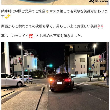
お客様の声
納車時はM様ご兄弟でご来店
マスク越しでも素敵な笑顔が伝わりま
お問い合わせ
す
メールフォーム
商談からご契約までの決断も早く、男らしい上にお優しい笑顔
電話はこちら
車も「カッコイイ
」とお褒めの言葉を頂きました。