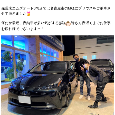
サービス・保証
先週末エムズオート3号店では名古屋市のM様にプリウスをご納車さ
せて頂きました
買取のご案内
何だか最近、夜納車が多い気がする(笑)
皆さん夜遅くまでお仕事
店舗情報
お疲れ様でございます＾＾
店舗情報
会社概要
トップメッセージ
スタッフ紹介
ブログ
イベント
ニュース
スタッフブログ