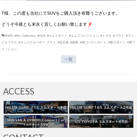
T様、この度も当社にてSUVをご購入頂き有難うございます。
どうぞ今後とも末永く宜しくお願い致します
#4WD
,
#M’s Collection
,
#SUV
,
#エムズオート
,
#エムズコレクション
,
#トヨタ
,
#プラド
,
#ラン
クルプラド
,
#ランドクルーザー･プラド
,
#名古屋
,
#納車
,
#車コーディネート
,
#車スポーツ
,
#車フ
ァッション
一覧
ACCESS