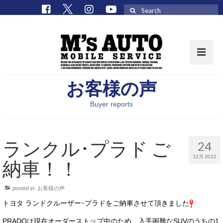
Search
for:
お客様の声
取扱車種一覧
Buyer reports
在庫車 / パーツ
在庫車一覧
ランクル･プラド ご
24
M’sCollectionパーツ一覧
12月 2022
納車！！
エムズオート
posted in:
お客様の声
M’sCollection
トヨタ ランドクルーザー･プラドをご納車させて頂きました
エムズオートとは
PRADOは現在オーダーストップ中のため、入手困難なSUVのうちの1