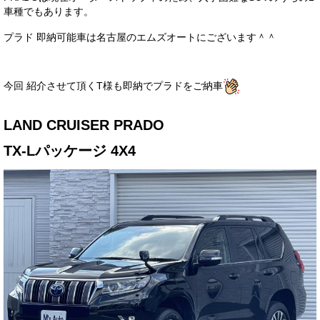
車種でもあります。
サービス・保証
プラド 即納可能車は名古屋のエムズオートにございます＾＾
買取のご案内
店舗情報
今回 紹介させて頂くT様も即納でプラドをご納車
店舗情報
LAND CRUISER PRADO
会社概要
TX-Lパッケージ 4X4
トップメッセージ
スタッフ紹介
ブログ
イベント
ニュース
スタッフブログ