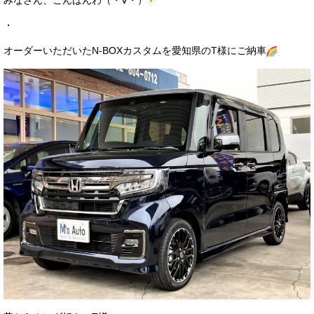
みなさん、こんばんわ（・∀・）
サービス・保証
・
買取のご案内
オーダーいただいたN-BOXカスタムを愛知県のT様にご納車
店舗情報
店舗情報
会社概要
トップメッセージ
スタッフ紹介
ブログ
イベント
ニュース
スタッフブログ