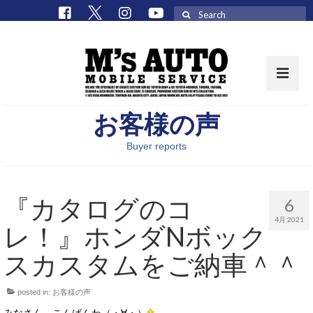
Search
for:
お客様の声
取扱車種一覧
Buyer reports
在庫車 / パーツ
在庫車一覧
『カタログのコ
6
M’sCollectionパーツ一覧
4月 2021
レ！』ホンダNボック
エムズオート
スカスタムをご納車＾＾
M’sCollection
posted in:
お客様の声
エムズオートとは