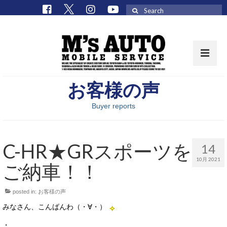
Search
for:
お客様の声
取扱車種一覧
Buyer reports
在庫車 / パーツ
在庫車一覧
C-HR★GRスポーツを
14
M’sCollectionパーツ一覧
10月 2021
ご納車！！
エムズオート
posted in:
お客様の声
M’sCollection
みなさん、こんばんわ（・∀・）
エムズオートとは
・