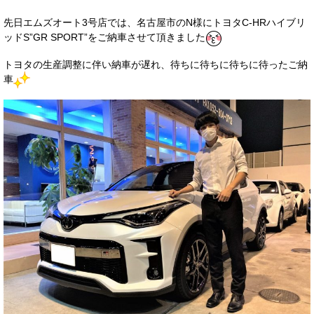
サービス・保証
先日エムズオート3号店では、名古屋市のN様にトヨタC-HRハイブリ
ッドS”GR SPORT”をご納車させて頂きました
買取のご案内
トヨタの生産調整に伴い納車が遅れ、待ちに待ちに待ちに待ったご納
店舗情報
車
店舗情報
会社概要
トップメッセージ
スタッフ紹介
ブログ
イベント
ニュース
スタッフブログ