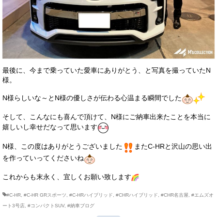
最後に、今まで乗っていた愛車にありがとう、と写真を撮っていたN
様。
N様らしいな～とN様の優しさが伝わる心温まる瞬間でした
そして、こんなにも喜んで頂けて、N様にご納車出来たことを本当に
嬉しいし幸せだなって思います
N様、この度はありがとうございました
またC-HRと沢山の思い出
を作っていってくださいね
これからも末永く、宜しくお願い致します
#C-HR
,
#C-HR GRスポーツ
,
#C-HRハイブリッド
,
#CHRハイブリッド
,
#CHR名古屋
,
#エムズオ
ート3号店
,
#コンパクトSUV
,
#納車ブログ