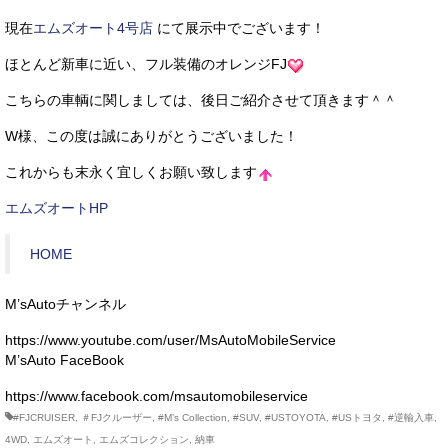
現在
エムズオート4号店
にて展示中でございます！
ほとんど新車に近い、フル装備のオレンジFJ
こちらの車輌に関しましては、後日ご紹介させて頂きます＾＾
W様、この度は誠にありがとうございました！
これからも末永く宜しくお願い致します
エムズオートHP
HOME
M’sAutoチャンネル
https://www.youtube.com/user/MsAutoMobileService
M’sAuto FaceBook
https://www.facebook.com/msautomobileservice
#FJCRUISER
,
＃FJクルーザー
,
#M’s Collection
,
#SUV
,
#USTOYOTA
,
#USトヨタ
,
#逆輸入車
,
4WD
,
エムズオート
,
エムズコレクション
,
納車