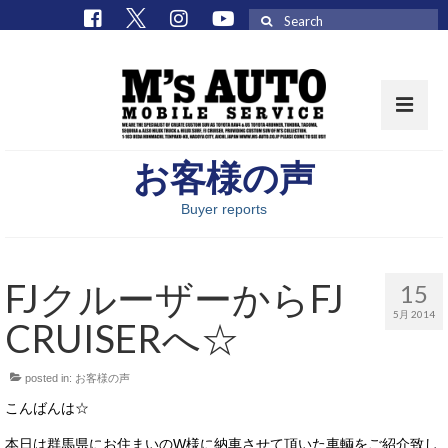
Search
for:
お客様の声
取扱車種一覧
Buyer reports
在庫車 / パーツ
在庫車一覧
FJクルーザーからFJ
15
M’sCollectionパーツ一覧
5月 2014
CRUISERへ☆
エムズオート
posted in:
お客様の声
M’sCollection
こんばんは☆
エムズオートとは
本日は群馬県にお住まいのW様に納車させて頂いた車輌をご紹介致し