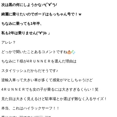
次は黒の何にしようかな♪ﾍ(ﾟ∀ﾟ*)ﾉ
綺麗に乗りたいのでボードはもっちゃん号で！ｗ
ちなみに乗っても1年半、
私も2年は乗りません(°∀°)b 」
アレレ？
どっかで聞いたことあるコメントですね
ちなみにＴ様が4ＲＵＮＮＥＲを選んだ理由は
スタイリッシュだからだそうです♪
逆輸入車って大きい車が多くて感覚がマヒしちゃうけど
4ＲＵＮＮＥＲでも女の子が乗るには大きすぎるくらい！笑
見た目は大きく見えるけど駐車場とか選ばず難なく入るサイズ！
本当、これはハイラックサーフ！！