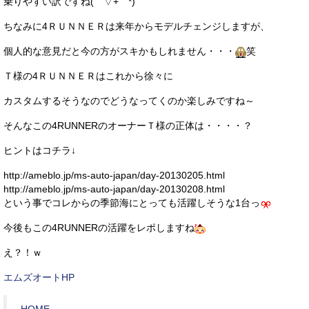
乗りやすい訳ですね(￣▽+￣*)
ちなみに4ＲＵＮＮＥＲは来年からモデルチェンジしますが、
個人的な意見だと今の方がスキかもしれません・・・
笑
Ｔ様の4ＲＵＮＮＥＲはこれから徐々に
カスタムするそうなのでどうなってくのか楽しみですね～
そんなこの4RUNNERのオーナーＴ様の正体は・・・・？
ヒントはコチラ↓
http://ameblo.jp/ms-auto-japan/day-20130205.html
http://ameblo.jp/ms-auto-japan/day-20130208.html
という事でコレからの季節海にとっても活躍しそうな1台っ
今後もこの4RUNNERの活躍をレポしますね
え？！ｗ
エムズオートHP