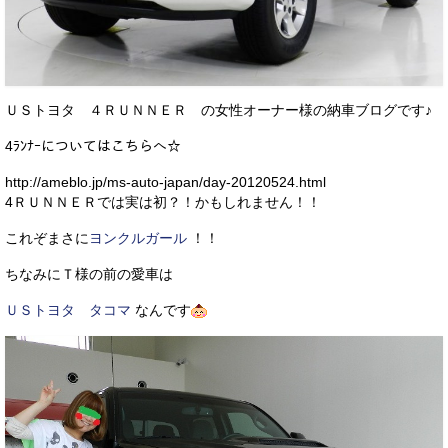
お客様の声
お問い合わせ
メールフォーム
ＵＳトヨタ ４ＲＵＮＮＥＲ の女性オーナー様の納車ブログです♪
電話はこちら
4ﾗﾝﾅｰについてはこちらへ☆
http://ameblo.jp/ms-auto-japan/day-20120524.html
4ＲＵＮＮＥＲでは実は初？！かもしれません！！
これぞまさに
ヨンクルガール
！！
ちなみにＴ様の前の愛車は
ＵＳトヨタ タコマ
なんです