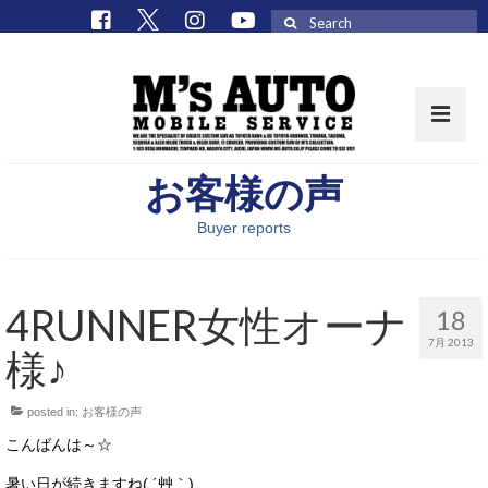
Search
for:
お客様の声
取扱車種一覧
Buyer reports
在庫車 / パーツ
在庫車一覧
4RUNNER女性オーナ
18
M’sCollectionパーツ一覧
7月 2013
様♪
エムズオート
posted in:
お客様の声
M’sCollection
こんばんは～☆
エムズオートとは
暑い日が続きますね( ´艸｀)