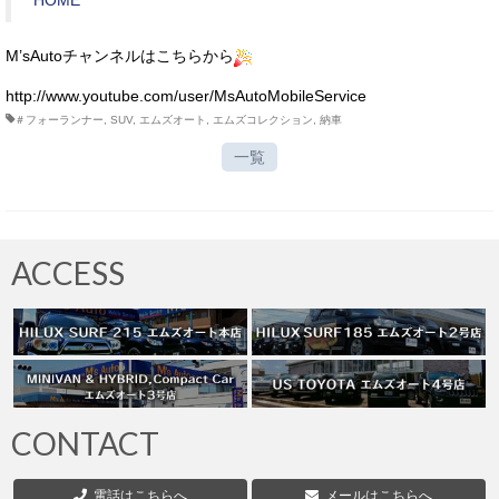
HOME
M’sAutoチャンネルはこちらから
http://www.youtube.com/user/MsAutoMobileService
＃フォーランナー
,
SUV
,
エムズオート
,
エムズコレクション
,
納車
一覧
ACCESS
CONTACT
電話はこちらへ
メールはこちらへ