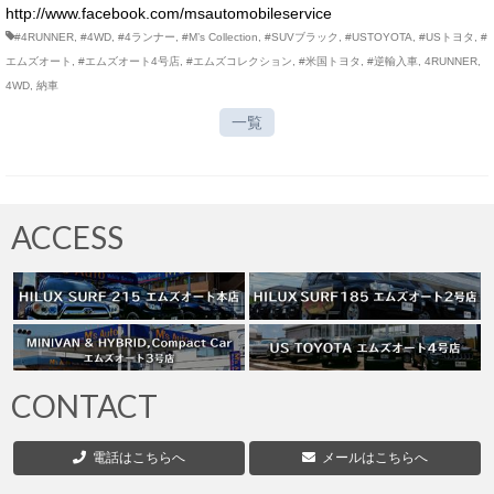
http://www.facebook.com/msautomobileservice
#4RUNNER
,
#4WD
,
#4ランナー
,
#M’s Collection
,
#SUVブラック
,
#USTOYOTA
,
#USトヨタ
,
#
エムズオート
,
#エムズオート4号店
,
#エムズコレクション
,
#米国トヨタ
,
#逆輸入車
,
4RUNNER
,
4WD
,
納車
一覧
ACCESS
CONTACT
電話はこちらへ
メールはこちらへ