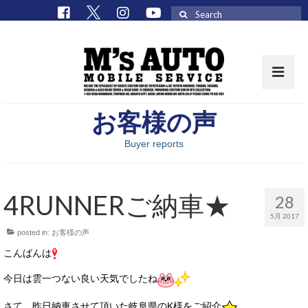
Search
for:
お客様の声
取扱車種一覧
Buyer reports
在庫車 / パーツ
在庫車一覧
4RUNNERご納車★
28
M’sCollectionパーツ一覧
5月 2017
posted in:
お客様の声
エムズオート
こんばんは
M’sCollection
今日は雲一つない良い天気でしたね
エムズオートとは
さて、昨日納車させて頂いた岐阜県のK様をご紹介