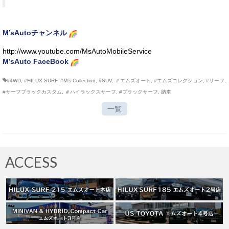
M’sAutoチャンネル
http://www.youtube.com/MsAutoMobileService
M’sAuto FaceBook
#4WD
,
#HILUX SURF
,
#M’s Collection
,
#SUV
,
＃エムズオート
,
#エムズコレクション
,
#サーフ
,
#サーフブラックカスタム
,
＃ハイラックスサーフ
,
#ブラックサーフ
,
納車
一覧
ACCESS