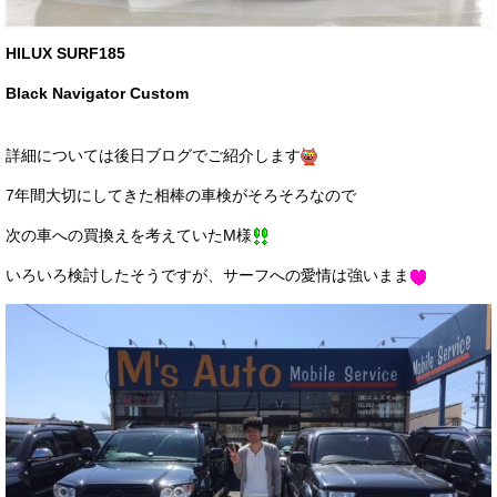
お客様の声
HILUX SURF185
お問い合わせ
Black Navigator Custom
メールフォーム
詳細については後日ブログでご紹介します
電話はこちら
7年間大切にしてきた相棒の車検がそろそろなので
次の車への買換えを考えていたM様
いろいろ検討したそうですが、サーフへの愛情は強いまま