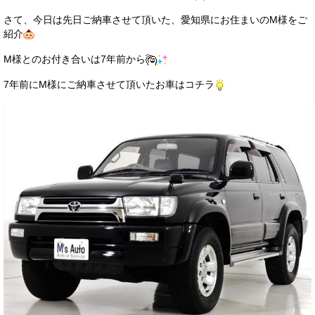
サービス・保証
さて、今日は先日ご納車させて頂いた、愛知県にお住まいのM様をご
紹介
買取のご案内
M様とのお付き合いは7年前から
店舗情報
7年前にM様にご納車させて頂いたお車はコチラ
店舗情報
会社概要
トップメッセージ
スタッフ紹介
ブログ
イベント
ニュース
スタッフブログ