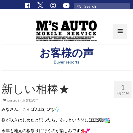
Search
for:
お客様の声
取扱車種一覧
Buyer reports
在庫車 / パーツ
在庫車一覧
新しい相棒★
1
M’sCollectionパーツ一覧
4月 2016
posted in:
お客様の声
エムズオート
みなさん、こんばんは(^O^)/
M’sCollection
桜が咲きはじめたと思ったら、あっという間にほぼ満開
エムズオートとは
今年も地元の桜祭りに行くのが楽しみです