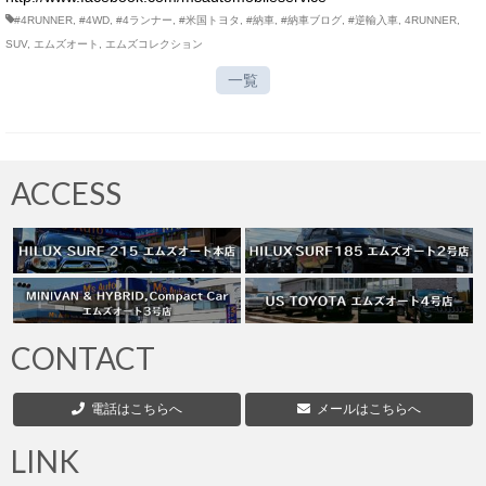
#4RUNNER
,
#4WD
,
#4ランナー
,
#米国トヨタ
,
#納車
,
#納車ブログ
,
#逆輸入車
,
4RUNNER
,
SUV
,
エムズオート
,
エムズコレクション
一覧
ACCESS
CONTACT
電話はこちらへ
メールはこちらへ
LINK