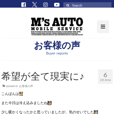
Search
for:
お客様の声
取扱車種一覧
Buyer reports
在庫車 / パーツ
在庫車一覧
希望が全て現実に♪
6
M’sCollectionパーツ一覧
2月 2016
posted in:
お客様の声
エムズオート
こんばんは
M’sCollection
また今日は冷え込みましたね
エムズオートとは
少し暖かくなったかと思っていましたが、気のせいでした