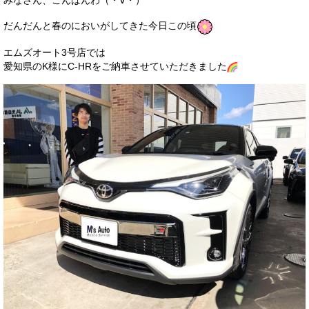
みなさん、こんばんわ（・∀・）
サービス・保証
だんだんと春のにおいがしてきた今日この頃
買取のご案内
エムズオート3号店では
愛知県のK様にC-HRをご納車させていただきました
店舗情報
店舗情報
会社概要
トップメッセージ
スタッフ紹介
ブログ
イベント
ニュース
スタッフブログ