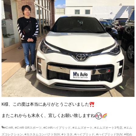
K様、この度は本当にありがとうございました
またこれからも末永く、宜しくお願い致しますね
#C-HR
,
#C-HR GRスポーツ
,
#C-HRハイブリッド
,
#エムズオート
,
#エムズオート3号店
,
#エム
ズコレクション
,
#カスタムコンパクトSUV
,
#トヨタ
,
#ハイブリッド
,
#ハイブリッドSUV
,
#初め