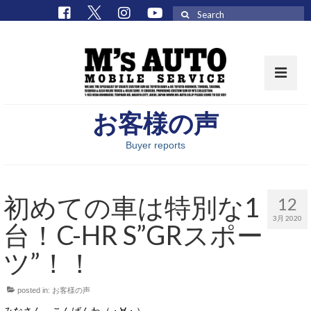
Search
for:
お客様の声
取扱車種一覧
Buyer reports
在庫車 / パーツ
在庫車一覧
初めての車は特別な1
12
M’sCollectionパーツ一覧
3月 2020
台！C-HR S”GRスポー
エムズオート
ツ”！！
M’sCollection
posted in:
お客様の声
エムズオートとは