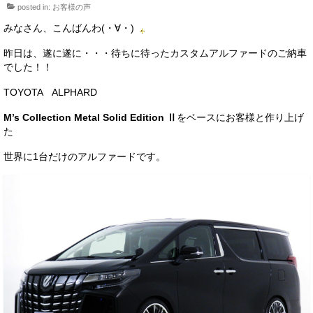
posted in:
お客様の声
サービス・保証
みなさん、こんばんわ(・∀・)
買取のご案内
昨日は、遂に遂に・・・待ちに待ったカスタムアルファードのご納車
でした！！
店舗情報
TOYOTA ALPHARD
店舗情報
M’s Collection Metal Solid Edition Ⅱ
をベースにお客様と作り上げ
会社概要
た
トップメッセージ
世界に1台だけのアルファードです。
スタッフ紹介
ブログ
イベント
ニュース
スタッフブログ