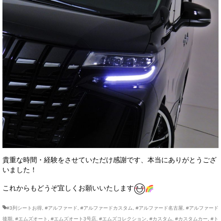
貴重な時間・経験をさせていただけ感謝です、本当にありがとうござ
いました！
これからもどうぞ宜しくお願いいたします
#3列シートお得
,
#アルファード
,
#アルファードカスタム
,
#アルファード名古屋
,
#アルファード
後期
,
#エムズオート
,
#エムズオート3号店
,
#エムズコレクション
,
#カスタム
,
#カスタムカー
,
#ト