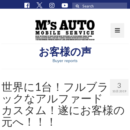
Search
for:
お客様の声
取扱車種一覧
Buyer reports
在庫車 / パーツ
在庫車一覧
世界に1台！フルブラ
3
M’sCollectionパーツ一覧
10月 2019
ックなアルファード
エムズオート
カスタム！遂にお客様の
M’sCollection
元へ！！！
エムズオートとは