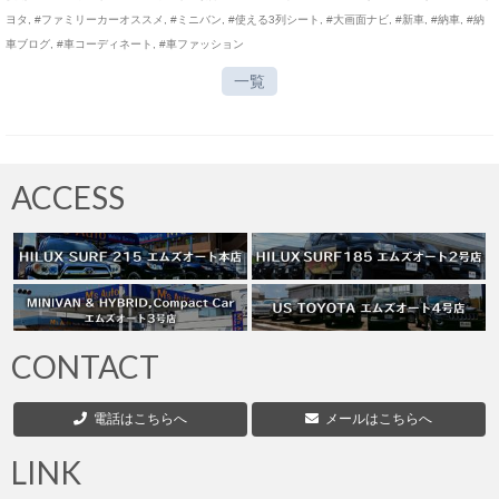
ヨタ
,
#ファミリーカーオススメ
,
#ミニバン
,
#使える3列シート
,
#大画面ナビ
,
#新車
,
#納車
,
#納
車ブログ
,
#車コーディネート
,
#車ファッション
一覧
ACCESS
CONTACT
電話はこちらへ
メールはこちらへ
LINK