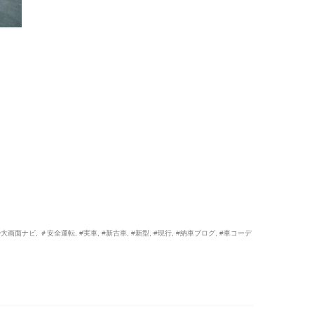
#大画面ナビ
,
＃安全運転
,
#実車
,
#新古車
,
#新型
,
#現行
,
#納車ブログ
,
#車コーデ