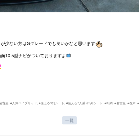
りが少ない方はGグレードでも良いかなと思います
10.5型ナビがついておりますよ
名古屋
,
#人気ハイブリッド
,
#使える3列シート
,
#使える7人乗り3列シート
,
#即納
,
#名古屋
,
#在庫
,
一覧