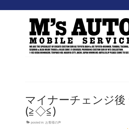
マイナーチェンジ後 
(≧◇≦)
posted in:
お客様の声