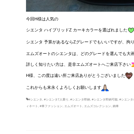
今回H様は人気の
シエンタ ハイブリッドZ カーキカラーを選ばれました
シエンタ 予算があるならZグレードでもいいですが、拘
エムズオートのシエンタは、どのグレードを選んでも大画面
詳しく知りたい方は、是非エムズオートへご来店下さい
H様、この度は遠い所ご来店ありがとうございました
これからも末永くよろしくお願いします
#シエンタ
,
#シエンタ7人乗り
,
#シエンタ即納
,
#シエンタ即納可能
,
#シエンタ
ィネート
,
#車ファッション
,
エムズオート
,
エムズコレクション
,
納車