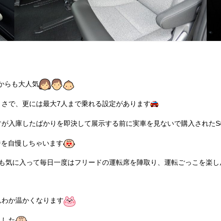
からも大人気
きさで、更には最大7人まで乗れる設定があります
すが入庫したばかりを即決して展示する前に実車を見ないで購入されたS
ジを自慢しちゃいます
ても気に入って毎日一度はフリードの運転席を陣取り、運転ごっこを楽し
んわか温かくなります
ました