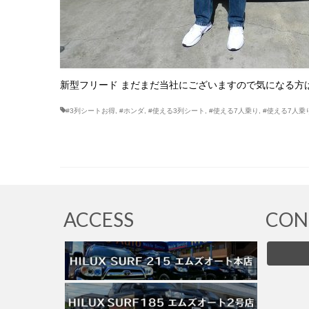
新型フリード まだまだ当社にございますので気になる方はご
#3列シートお得
,
#ホンダ
,
#使える3列シート
,
#使える7人乗り
,
#使える7人乗
ACCESS
CON