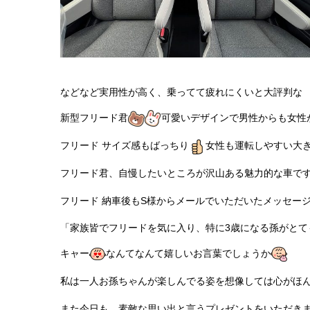
などなど実用性が高く、乗ってて疲れにくいと大評判な
新型フリード君
可愛いデザインで男性からも女性
フリード サイズ感もばっちり
女性も運転しやすい大
フリード君、自慢したいところが沢山ある魅力的な車で
フリード 納車後もS様からメールでいただいたメッセー
「家族皆でフリードを気に入り、特に3歳になる孫がと
キャー
なんてなんて嬉しいお言葉でしょうか
私は一人お孫ちゃんが楽しんでる姿を想像しては心がほ
また今日も、素敵な思い出と言うプレゼントをいただき