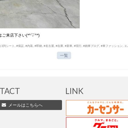
来店下さい(*^▽^*)
り3列シート
,
#保証
,
#内装
,
#即納
,
#名古屋
,
#在庫
,
#新車
,
#現行
,
#納車ブログ
,
#車ファッション
,
エ
一覧
TACT
LINK
メールはこちらへ