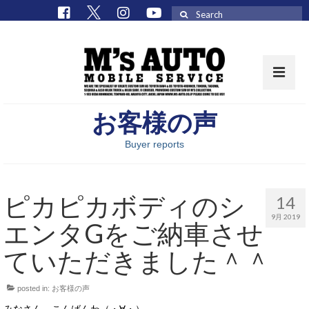
Search
for:
お客様の声
取扱車種一覧
Buyer reports
在庫車 / パーツ
在庫車一覧
ピカピカボディのシ
14
M’sCollectionパーツ一覧
9月 2019
エンタGをご納車させ
エムズオート
ていただきました＾＾
M’sCollection
posted in:
お客様の声
エムズオートとは