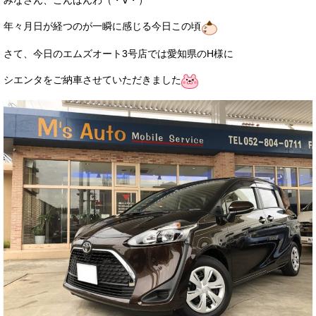
みなさん、こんばんわ（・∀・）
サービス・保証
年々月日が経つのが一瞬に感じる今日この頃
買取のご案内
さて、今日のエムズオート3号店では愛知県のH様に
店舗情報
シエンタをご納車させていただきました
店舗情報
会社概要
トップメッセージ
スタッフ紹介
ブログ
イベント
ニュース
スタッフブログ