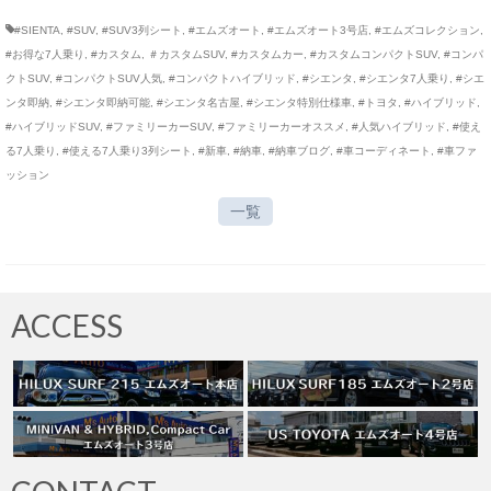
#SIENTA
,
#SUV
,
#SUV3列シート
,
#エムズオート
,
#エムズオート3号店
,
#エムズコレクション
,
#お得な7人乗り
,
#カスタム
,
＃カスタムSUV
,
#カスタムカー
,
#カスタムコンパクトSUV
,
#コンパ
クトSUV
,
#コンパクトSUV人気
,
#コンパクトハイブリッド
,
#シエンタ
,
#シエンタ7人乗り
,
#シエ
ンタ即納
,
#シエンタ即納可能
,
#シエンタ名古屋
,
#シエンタ特別仕様車
,
#トヨタ
,
#ハイブリッド
,
#ハイブリッドSUV
,
#ファミリーカーSUV
,
#ファミリーカーオススメ
,
#人気ハイブリッド
,
#使え
る7人乗り
,
#使える7人乗り3列シート
,
#新車
,
#納車
,
#納車ブログ
,
#車コーディネート
,
#車ファ
ッション
一覧
ACCESS