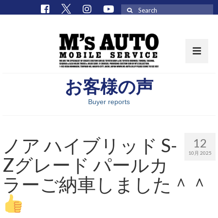
Search
for:
お客様の声
取扱車種一覧
Buyer reports
在庫車 / パーツ
在庫車一覧
ノア ハイブリッド S-
12
M’sCollectionパーツ一覧
10月 2025
Zグレード パールカ
エムズオート
ラーご納車しました＾＾
M’sCollection
エムズオートとは