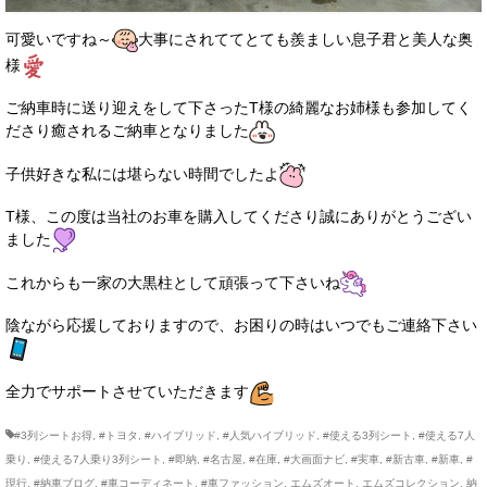
可愛いですね～
大事にされててとても羨ましい息子君と美人な奥
様
ご納車時に送り迎えをして下さったT様の綺麗なお姉様も参加してく
ださり癒されるご納車となりました
子供好きな私には堪らない時間でしたよ
T様、この度は当社のお車を購入してくださり誠にありがとうござい
ました
これからも一家の大黒柱として頑張って下さいね
陰ながら応援しておりますので、お困りの時はいつでもご連絡下さい
全力でサポートさせていただきます
#3列シートお得
,
#トヨタ
,
#ハイブリッド
,
#人気ハイブリッド
,
#使える3列シート
,
#使える7人
乗り
,
#使える7人乗り3列シート
,
#即納
,
#名古屋
,
#在庫
,
#大画面ナビ
,
#実車
,
#新古車
,
#新車
,
#
現行
,
#納車ブログ
,
#車コーディネート
,
#車ファッション
,
エムズオート
,
エムズコレクション
,
納