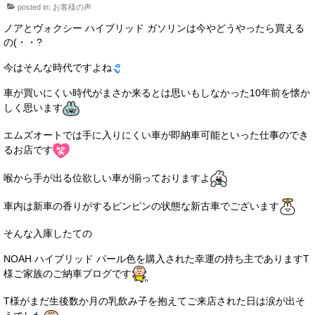
posted in:
お客様の声
サービス・保証
ノアとヴォクシー ハイブリッド ガソリンは今やどうやったら買える
買取のご案内
の(・・?
今はそんな時代ですよね
店舗情報
車が買いにくい時代がまさか来るとは思いもしなかった10年前を懐か
店舗情報
しく思います
会社概要
エムズオートでは手に入りにくい車が即納車可能といった仕事のでき
るお店です
トップメッセージ
喉から手が出る位欲しい車が揃っておりますよ
スタッフ紹介
車内は新車の香りがするピンピンの状態な新古車でございます
ブログ
そんな入庫したての
イベント
NOAH ハイブリッド パール色を購入された幸運の持ち主でありますT
ニュース
様ご家族のご納車ブログです
スタッフブログ
T様がまだ生後数か月の乳飲み子を抱えてご来店された日は涙が出そ