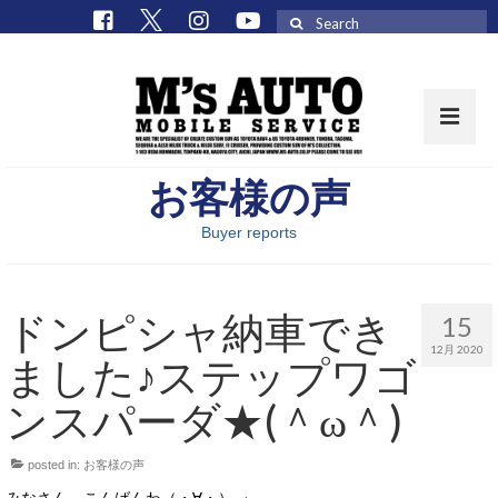
Search
for:
お客様の声
取扱車種一覧
Buyer reports
在庫車 / パーツ
在庫車一覧
ドンピシャ納車でき
15
M’sCollectionパーツ一覧
12月 2020
ました♪ステップワゴ
エムズオート
ンスパーダ★(＾ω＾)
M’sCollection
posted in:
お客様の声
エムズオートとは