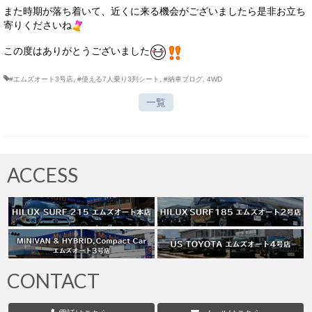
また時期が落ち着いて、近くに来る機会がございましたら是非お立ち
寄りくださいね
この度はありがとうございました
#エムズオート3号店
,
#使える7人乗り3列シート
,
#納車ブログ
,
4WD
一覧
ACCESS
CONTACT