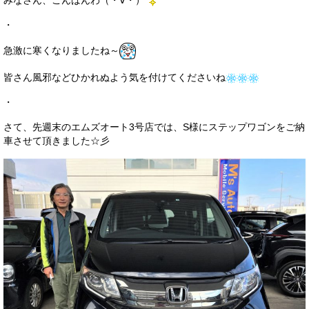
みなさん、こんばんわ（・∀・）
サービス・保証
・
買取のご案内
急激に寒くなりましたね～
店舗情報
皆さん風邪などひかれぬよう気を付けてくださいね
店舗情報
・
会社概要
さて、先週末のエムズオート3号店では、S様にステップワゴンをご納
車させて頂きました☆彡
トップメッセージ
スタッフ紹介
ブログ
イベント
ニュース
スタッフブログ