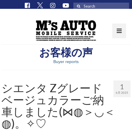
Search
for:
お客様の声
取扱車種一覧
Buyer reports
在庫車 / パーツ
在庫車一覧
シエンタ Zグレード
1
M’sCollectionパーツ一覧
6月 2025
ベージュカラーご納
エムズオート
車しました(⋈◍＞◡＜
M’sCollection
◍)。✧♡
エムズオートとは