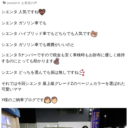
posted in:
お客様の声
サービス・保証
シエンタ 人気ですね
買取のご案内
シエンタ ガソリン車でも
店舗情報
シエンタ ハイブリッド車でもどちらでも人気です
店舗情報
シエンタ ガソリン車でも燃費がいいのと
会社概要
シエンタ 5ナンバーですので税金も安く車検時もお財布に優しく維持
するのにとっても助かります
トップメッセージ
シエンタ どっちを選んでも損は無しですね
スタッフ紹介
それでは今回シエンタ 最上級グレードZのベージュカラーを選ばれた
ブログ
可愛いママ
イベント
Y様のご納車ブログです
ニュース
スタッフブログ