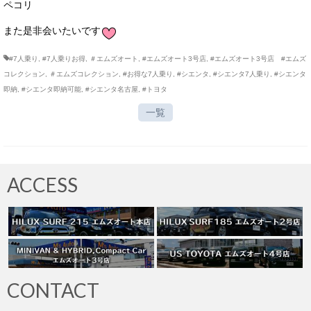
ペコリ
また是非会いたいです
#7人乗り
,
#7人乗りお得
,
＃エムズオート
,
#エムズオート3号店
,
#エムズオート3号店 #エムズ
コレクション
,
＃エムズコレクション
,
#お得な7人乗り
,
#シエンタ
,
#シエンタ7人乗り
,
#シエンタ
即納
,
#シエンタ即納可能
,
#シエンタ名古屋
,
#トヨタ
一覧
ACCESS
CONTACT