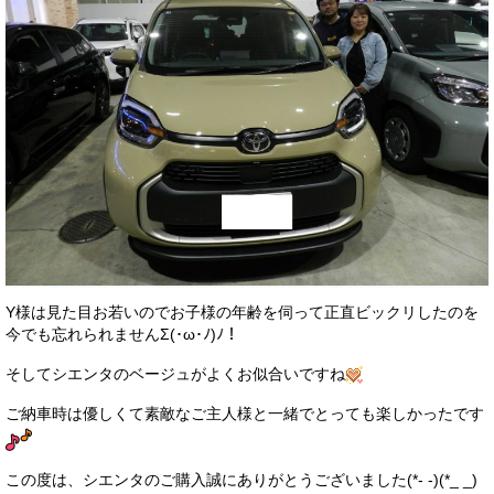
お客様の声
お問い合わせ
メールフォーム
電話はこちら
Y様は見た目お若いのでお子様の年齢を伺って正直ビックリしたのを
今でも忘れられませんΣ(･ω･ﾉ)ﾉ！
そしてシエンタのベージュがよくお似合いですね
ご納車時は優しくて素敵なご主人様と一緒でとっても楽しかったです
この度は、シエンタのご購入誠にありがとうございました(*- -)(*_ _)