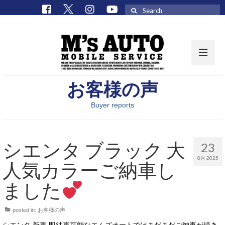
Search
for:
お客様の声
取扱車種一覧
Buyer reports
在庫車 / パーツ
在庫車一覧
シエンタ ブラック 大
23
M’sCollectionパーツ一覧
8月 2025
人気カラーご納車し
エムズオート
ました
M’sCollection
posted in:
お客様の声
エムズオートとは