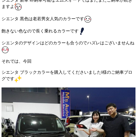
シエンタ 新車 即納車可能なエムズオートではまだまだご納車が続き
サービス・保証
ますよ
買取のご案内
シエンタ 黒色は老若男女人気のカラーです
店舗情報
飽きない色なので長く乗れるカラーです
シエンタのデザインはどのカラーも合うのでハズレはございませんね
店舗情報
会社概要
それでは、今回
トップメッセージ
シエンタ ブラックカラーを購入してくださいましたI様のご納車ブロ
グです
スタッフ紹介
ブログ
イベント
ニュース
スタッフブログ