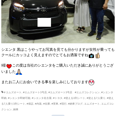
お客様の声
お問い合わせ
メールフォーム
電話はこちら
シエンタ 黒はこうやってお写真を見ても分かりますが女性が乗っても
クールにカッコよく見えますのでとてもお洒落ですね
I様
この度は当社のシエンタをご購入いただき誠にありがとうござ
いました
またお二人にお会いできる事を楽しみにしております
＃エムズオート
,
#エムズオート3号店
,
#エムズオート3号店 #エムズコレクション
,
#シエンタ
即納
,
#シエンタ即納可能
,
#シエンタ名古屋
,
#トヨタ
,
#使える3列シート
,
#使える7人乗り
,
#使え
る7人乗り3列シート
,
#保証
,
#内装
,
#在庫
,
#実車
,
#現行
,
#納車ブログ
,
エムズオート
,
エムズコレ
クション
,
納車